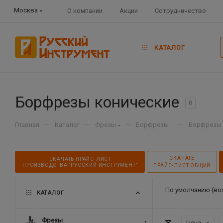
Москва
О компании
Акции
Сотрудничество
КАТАЛОГ
Борфрезы конические
8
—
—
—
—
Главная
Каталог
Фрезы
Борфрезы
Борфрезы 
СКАЧАТЬ
СКАЧАТЬ ПРАЙС-ЛИСТ
ПРОИЗВОДСТВА "РУССКИЙ ИНСТРУМЕНТ"
ПРАЙС-ЛИСТ ОБЩИЙ
По умолчанию (во
КАТАЛОГ
Фрезы
Цена