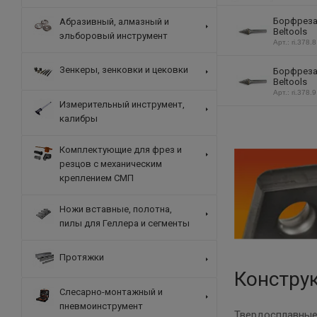
Борфреза 
Абразивный, алмазный и
Beltools
эльборовый инструмент
Арт.: ri.378.8
Зенкеры, зенковки и цековки
Борфреза 
Beltools
Арт.: ri.378.9
Измерительный инструмент,
калибры
Комплектующие для фрез и
резцов с механическим
креплением СМП
Ножи вставные, полотна,
пилы для Геллера и сегменты
Протяжки
Констру
Слесарно-монтажный и
пневмоинструмент
Твердосплавные