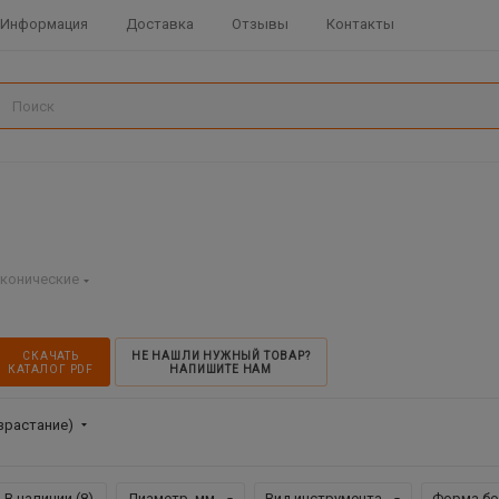
Информация
Доставка
Отзывы
Контакты
конические
СКАЧАТЬ
НЕ НАШЛИ НУЖНЫЙ ТОВАР?
КАТАЛОГ PDF
НАПИШИТЕ НАМ
зрастание)
В наличии (
8
)
Диаметр, мм
Вид инструмента
Форма б