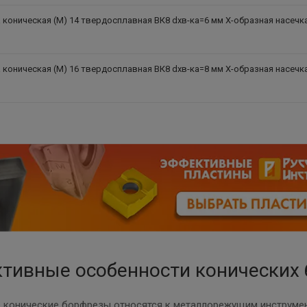
коническая (M) 14 твердосплавная ВК8 dхв-ка=6 мм Х-образная насечк
коническая (M) 16 твердосплавная ВК8 dхв-ка=8 мм Х-образная насечк
ктивные особенности конических
 конические борфрезы относятся к металлорежущим инструме