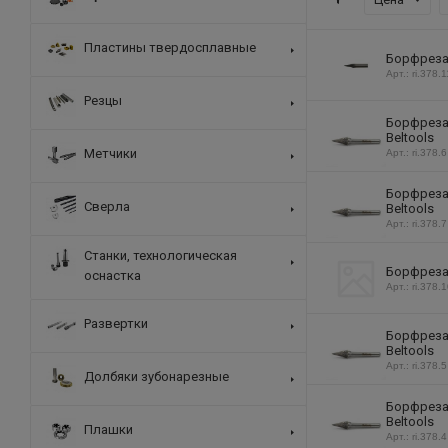
Пластины твердосплавные
Борфреза 
Арт.: ri.378.1
Резцы
Борфреза 
Beltools
Метчики
Арт.: ri.378.6
Борфреза 
Сверла
Beltools
Арт.: ri.378.7
Станки, технологическая
Борфреза 
оснастка
Арт.: ri.378.
Развертки
Борфреза 
Beltools
Арт.: ri.378.5
Долбяки зубонарезные
Борфреза 
Beltools
Плашки
Арт.: ri.378.4