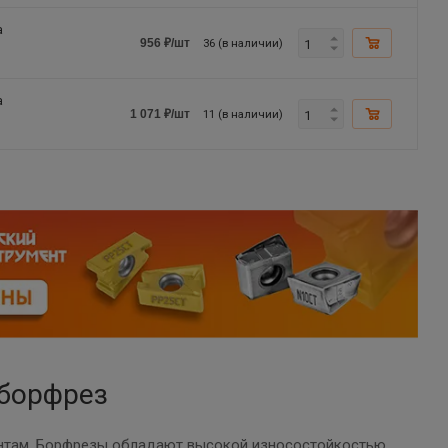
а
36 (в наличии)
956
₽
/шт
а
11 (в наличии)
1 071
₽
/шт
 борфрез
нтам. Борфрезы обладают высокой износостойкостью,