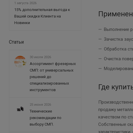
1 августа 2026
15% дополнительная выгода к
Применен
Вашей скидке Клиента на
Новинки
Выполнение р
Зачистка зау
Статьи
Обработка сты
30 июля 2026
Очистка пове
Ассортимент фрезерных
Моделировани
СМП: от универсальных
решений до
специализированных
Где купит
инструментов
Производственн
25 июня 2026
продажу металло
Технические
качеством по ст
рекомендации по
Собственные скл
выбору СМП.
характеристики,