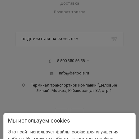
Доставка
Возврат товара
ПОДПИСАТЬСЯ НА РАССЫЛКУ
8 800 350 56 58
info@beltools.ru
Терминал транспортной компании "Деловые
Линии": Москва, Рябиновая ул, 37, стр 1
Мы используем cookies
Этот сайт использует файлы cookie для улучшения
ООО ПФ «РУССКИЙ ИНСТРУМЕНТ» ИНН 3123401255
работы. Вы можете выбрать, какие типы cookies