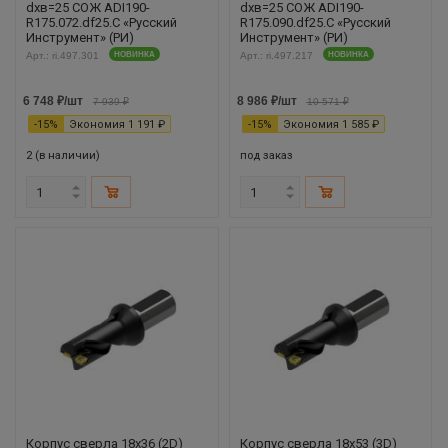
dхв=25 СОЖ ADI190-
dхв=25 СОЖ ADI190-
R175.072.df25.С «Русский
R175.090.df25.С «Русский
Инструмент» (РИ)
Инструмент» (РИ)
Арт.: ri.497.301
НОВИНКА
Арт.: ri.497.217
НОВИНКА
6 748
₽
/шт
8 986
₽
/шт
7 939
₽
10 571
₽
-
15
%
Экономия
1 191
₽
-
15
%
Экономия
1 585
₽
2 (в наличии)
под заказ
Корпус сверла 18х36 (2D)
Корпус сверла 18х53 (3D)