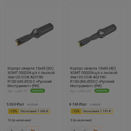
Корпус сверла 15х45 (3D)
Корпус сверла 15х60 (4D)
XOMT 050204 ц/х с лыской
XOMT 050204 ц/х с лыской
dхв=20 СОЖ ADI190-
dхв=20 СОЖ ADI190-
R150.045.df20.С «Русский
R150.060.df20.С «Русский
Инструмент» (РИ)
Инструмент» (РИ)
Арт.: ri.497.71
НОВИНКА
Арт.: ri.497.137
НОВИНКА
5 924
₽
/шт
6 748
₽
/шт
6 970
₽
7 939
₽
-
15
%
Экономия
1 046
₽
-
15
%
Экономия
1 191
₽
10 (в наличии)
3 (в наличии)