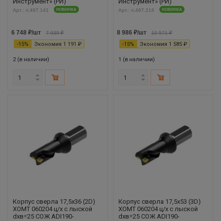
Инструмент» (РИ)
Инструмент» (РИ)
Арт.: ri.497.141
НОВИНКА
Арт.: ri.497.216
НОВИНКА
6 748
₽
/шт
8 986
₽
/шт
7 939
₽
10 571
₽
-
15
%
Экономия
1 191
₽
-
15
%
Экономия
1 585
₽
2 (в наличии)
1 (в наличии)
Корпус сверла 17,5х36 (2D)
Корпус сверла 17,5х53 (3D)
XOMT 060204 ц/х с лыской
XOMT 060204 ц/х с лыской
dхв=25 СОЖ ADI190-
dхв=25 СОЖ ADI190-