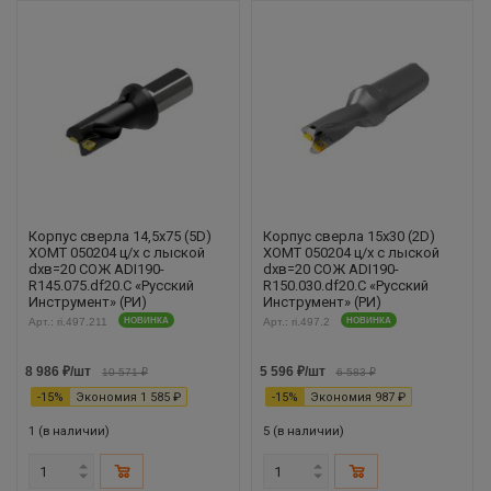
Корпус сверла 14,5х75 (5D)
Корпус сверла 15х30 (2D)
XOMT 050204 ц/х с лыской
XOMT 050204 ц/х с лыской
dхв=20 СОЖ ADI190-
dхв=20 СОЖ ADI190-
R145.075.df20.С «Русский
R150.030.df20.С «Русский
Инструмент» (РИ)
Инструмент» (РИ)
Арт.: ri.497.211
НОВИНКА
Арт.: ri.497.2
НОВИНКА
8 986
₽
/шт
5 596
₽
/шт
10 571
₽
6 583
₽
-
15
%
Экономия
1 585
₽
-
15
%
Экономия
987
₽
1 (в наличии)
5 (в наличии)