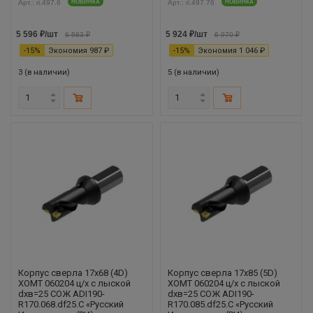
Арт.: ri.497.6
НОВИНКА
Арт.: ri.497.76
НОВИНКА
5 596
₽
/шт
5 924
₽
/шт
6 583
₽
6 970
₽
-
15
%
Экономия
987
₽
-
15
%
Экономия
1 046
₽
3 (в наличии)
5 (в наличии)
Корпус сверла 17х68 (4D)
Корпус сверла 17х85 (5D)
XOMT 060204 ц/х с лыской
XOMT 060204 ц/х с лыской
dхв=25 СОЖ ADI190-
dхв=25 СОЖ ADI190-
R170.068.df25.С «Русский
R170.085.df25.С «Русский