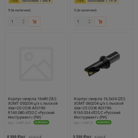
-
15
%
Экономия
1 046
₽
-
15
%
Экономия
1 191
₽
9 (в наличии)
3 (в наличии)
Корпус сверла 16х80 (5D)
Корпус сверла 16,5х34 (2D)
XOMT 050204 ц/х с лыской
XOMT 060204 ц/х с лыской
dхв=20 СОЖ ADI190-
dхв=25 СОЖ ADI190-
R160.080.df20.С «Русский
R165.034.df25.С «Русский
Инструмент» (РИ)
Инструмент» (РИ)
Арт.: ri.497.214
НОВИНКА
Арт.: ri.497.5
НОВИНКА
8 986
₽
/шт
5 596
₽
/шт
10 571
₽
6 583
₽