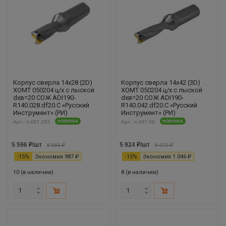
Корпус сверла 14х28 (2D)
Корпус сверла 14х42 (3D)
XOMT 050204 ц/х с лыской
XOMT 050204 ц/х с лыской
dхв=20 СОЖ ADI190-
dхв=20 СОЖ ADI190-
R140.028.df20.С «Русский
R140.042.df20.С «Русский
Инструмент» (РИ)
Инструмент» (РИ)
Арт.: ri.497.283
НОВИНКА
Арт.: ri.497.69
НОВИНКА
5 596
₽
/шт
5 924
₽
/шт
6 583
₽
6 970
₽
-
15
%
Экономия
987
₽
-
15
%
Экономия
1 046
₽
10 (в наличии)
8 (в наличии)