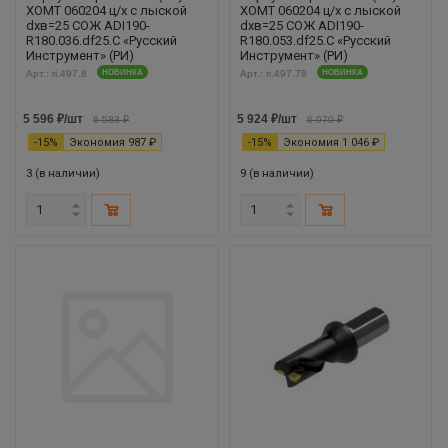
XOMT 060204 ц/х с лыской
XOMT 060204 ц/х с лыской
dхв=25 СОЖ ADI190-
dхв=25 СОЖ ADI190-
R180.036.df25.С «Русский
R180.053.df25.С «Русский
Инструмент» (РИ)
Инструмент» (РИ)
Арт.: ri.497.8
НОВИНКА
Арт.: ri.497.78
НОВИНКА
5 596
₽
/шт
5 924
₽
/шт
6 583
₽
6 970
₽
-
15
%
Экономия
987
₽
-
15
%
Экономия
1 046
₽
3 (в наличии)
9 (в наличии)