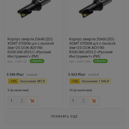
Корпус сверла 20х40 (2D)
Корпус сверла 20х60 (3D)
XOMT 070306 ц/х с лыской
XOMT 070306 ц/х с лыской
dхв=25 СОЖ ADI190-
dхв=25 СОЖ ADI190-
R200.040.df25.С «Русский
R200.060.df25.С «Русский
Инструмент» (РИ)
Инструмент» (РИ)
Арт.: ri.497.12
НОВИНКА
Арт.: ri.497.288
НОВИНКА
5 596
₽
/шт
5 924
₽
/шт
6 583
₽
6 970
₽
-
15
%
Экономия
987
₽
-
15
%
Экономия
1 046
₽
5 (в наличии)
10 (в наличии)
ПОКАЗАТЬ ЕЩЕ