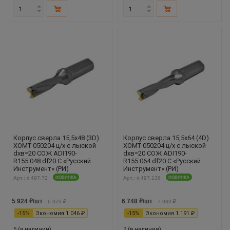
Корпус сверла 15,5х48 (3D)
Корпус сверла 15,5х64 (4D)
XOMT 050204 ц/х с лыской
XOMT 050204 ц/х с лыской
dхв=20 СОЖ ADI190-
dхв=20 СОЖ ADI190-
R155.048.df20.С «Русский
R155.064.df20.С «Русский
Инструмент» (РИ)
Инструмент» (РИ)
Арт.: ri.497.72
НОВИНКА
Арт.: ri.497.138
НОВИНКА
5 924
₽
/шт
6 748
₽
/шт
6 970
₽
7 939
₽
-
15
%
Экономия
1 046
₽
-
15
%
Экономия
1 191
₽
5 (в наличии)
2 (в наличии)