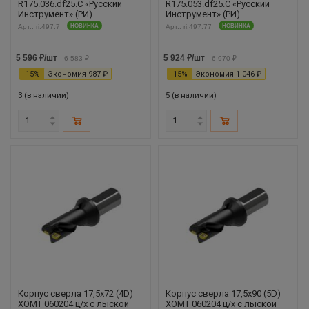
R175.036.df25.С «Русский
R175.053.df25.С «Русский
Инструмент» (РИ)
Инструмент» (РИ)
Арт.: ri.497.7
НОВИНКА
Арт.: ri.497.77
НОВИНКА
5 596
₽
/шт
5 924
₽
/шт
6 583
₽
6 970
₽
-
15
%
Экономия
987
₽
-
15
%
Экономия
1 046
₽
3 (в наличии)
5 (в наличии)
Корпус сверла 17,5х72 (4D)
Корпус сверла 17,5х90 (5D)
XOMT 060204 ц/х с лыской
XOMT 060204 ц/х с лыской