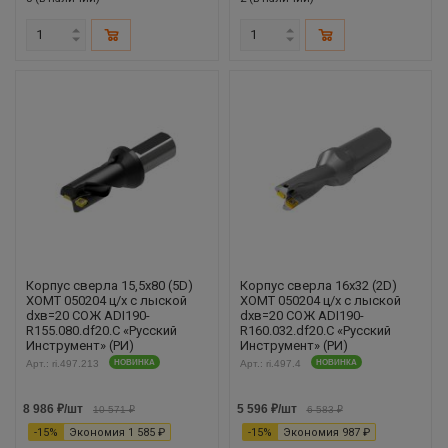
Корпус сверла 15,5х80 (5D)
Корпус сверла 16х32 (2D)
XOMT 050204 ц/х с лыской
XOMT 050204 ц/х с лыской
dхв=20 СОЖ ADI190-
dхв=20 СОЖ ADI190-
R155.080.df20.С «Русский
R160.032.df20.С «Русский
Инструмент» (РИ)
Инструмент» (РИ)
Арт.: ri.497.213
НОВИНКА
Арт.: ri.497.4
НОВИНКА
8 986
₽
/шт
5 596
₽
/шт
10 571
₽
6 583
₽
-
15
%
Экономия
1 585
₽
-
15
%
Экономия
987
₽