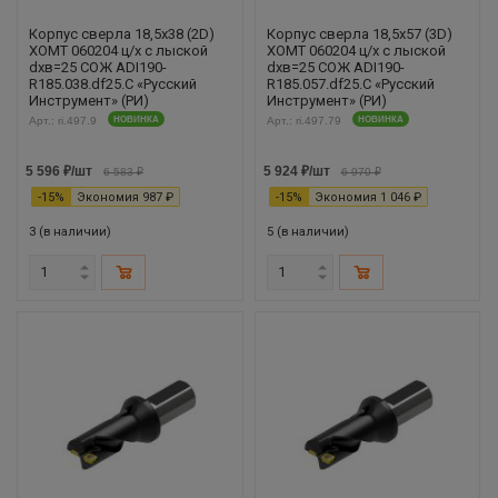
Корпус сверла 18,5х38 (2D)
Корпус сверла 18,5х57 (3D)
XOMT 060204 ц/х с лыской
XOMT 060204 ц/х с лыской
dхв=25 СОЖ ADI190-
dхв=25 СОЖ ADI190-
R185.038.df25.С «Русский
R185.057.df25.С «Русский
Инструмент» (РИ)
Инструмент» (РИ)
Арт.: ri.497.9
НОВИНКА
Арт.: ri.497.79
НОВИНКА
5 596
₽
/шт
5 924
₽
/шт
6 583
₽
6 970
₽
-
15
%
Экономия
987
₽
-
15
%
Экономия
1 046
₽
3 (в наличии)
5 (в наличии)