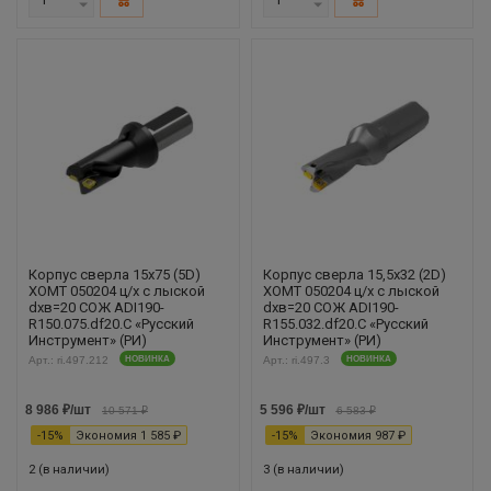
Корпус сверла 15х75 (5D)
Корпус сверла 15,5х32 (2D)
XOMT 050204 ц/х с лыской
XOMT 050204 ц/х с лыской
dхв=20 СОЖ ADI190-
dхв=20 СОЖ ADI190-
R150.075.df20.С «Русский
R155.032.df20.С «Русский
Инструмент» (РИ)
Инструмент» (РИ)
Арт.: ri.497.212
НОВИНКА
Арт.: ri.497.3
НОВИНКА
8 986
₽
/шт
5 596
₽
/шт
10 571
₽
6 583
₽
-
15
%
Экономия
1 585
₽
-
15
%
Экономия
987
₽
2 (в наличии)
3 (в наличии)