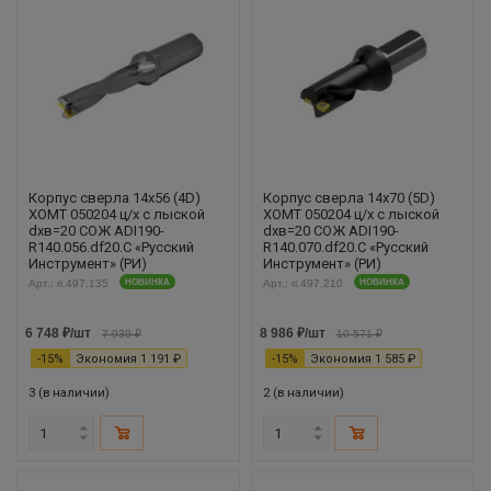
Корпус сверла 14х56 (4D)
Корпус сверла 14х70 (5D)
XOMT 050204 ц/х с лыской
XOMT 050204 ц/х с лыской
dхв=20 СОЖ ADI190-
dхв=20 СОЖ ADI190-
R140.056.df20.С «Русский
R140.070.df20.С «Русский
Инструмент» (РИ)
Инструмент» (РИ)
Арт.: ri.497.135
НОВИНКА
Арт.: ri.497.210
НОВИНКА
6 748
₽
/шт
8 986
₽
/шт
7 939
₽
10 571
₽
-
15
%
Экономия
1 191
₽
-
15
%
Экономия
1 585
₽
3 (в наличии)
2 (в наличии)