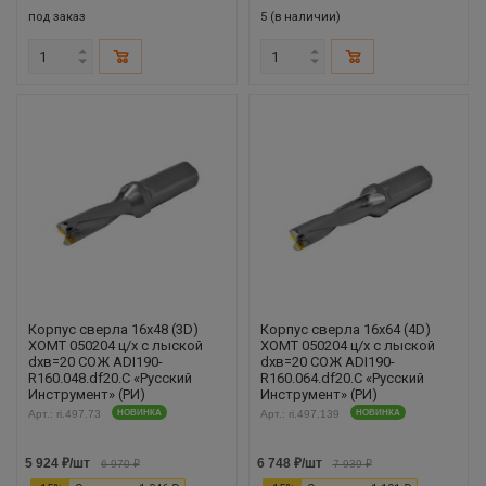
под заказ
5 (в наличии)
Корпус сверла 16х48 (3D)
Корпус сверла 16х64 (4D)
XOMT 050204 ц/х с лыской
XOMT 050204 ц/х с лыской
dхв=20 СОЖ ADI190-
dхв=20 СОЖ ADI190-
R160.048.df20.С «Русский
R160.064.df20.С «Русский
Инструмент» (РИ)
Инструмент» (РИ)
Арт.: ri.497.73
НОВИНКА
Арт.: ri.497.139
НОВИНКА
5 924
₽
/шт
6 748
₽
/шт
6 970
₽
7 939
₽