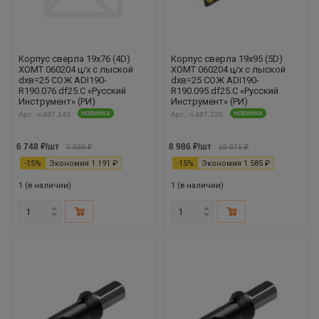
Корпус сверла 19х76 (4D)
Корпус сверла 19х95 (5D)
XOMT 060204 ц/х с лыской
XOMT 060204 ц/х с лыской
dхв=25 СОЖ ADI190-
dхв=25 СОЖ ADI190-
R190.076.df25.С «Русский
R190.095.df25.С «Русский
Инструмент» (РИ)
Инструмент» (РИ)
Арт.: ri.497.143
НОВИНКА
Арт.: ri.497.220
НОВИНКА
6 748
₽
/шт
8 986
₽
/шт
7 939
₽
10 571
₽
-
15
%
Экономия
1 191
₽
-
15
%
Экономия
1 585
₽
1 (в наличии)
1 (в наличии)