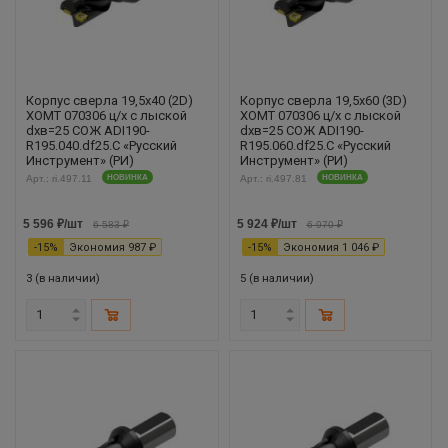
Корпус сверла 19,5х40 (2D)
Корпус сверла 19,5х60 (3D)
XOMT 070306 ц/х с лыской
XOMT 070306 ц/х с лыской
dхв=25 СОЖ ADI190-
dхв=25 СОЖ ADI190-
R195.040.df25.С «Русский
R195.060.df25.С «Русский
Инструмент» (РИ)
Инструмент» (РИ)
Арт.: ri.497.11
НОВИНКА
Арт.: ri.497.81
НОВИНКА
5 596
₽
/шт
5 924
₽
/шт
6 583
₽
6 970
₽
-
15
%
Экономия
987
₽
-
15
%
Экономия
1 046
₽
3 (в наличии)
5 (в наличии)