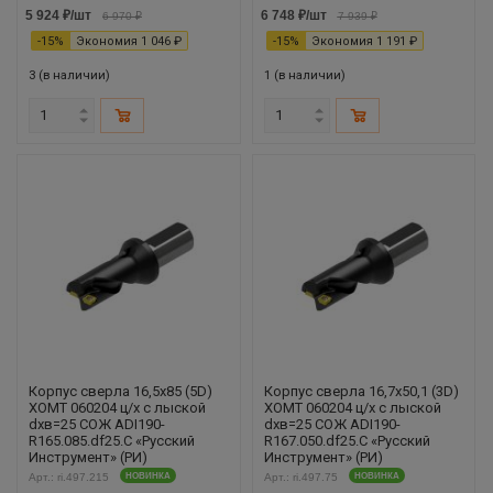
5 924
₽
/шт
6 748
₽
/шт
6 970
₽
7 939
₽
-
15
%
Экономия
1 046
₽
-
15
%
Экономия
1 191
₽
3 (в наличии)
1 (в наличии)
Корпус сверла 16,5х85 (5D)
Корпус сверла 16,7х50,1 (3D)
XOMT 060204 ц/х с лыской
XOMT 060204 ц/х с лыской
dхв=25 СОЖ ADI190-
dхв=25 СОЖ ADI190-
R165.085.df25.С «Русский
R167.050.df25.С «Русский
Инструмент» (РИ)
Инструмент» (РИ)
Арт.: ri.497.215
НОВИНКА
Арт.: ri.497.75
НОВИНКА