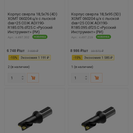
Корпус сверла 18,5х76 (4D)
Корпус сверла 18,5х95 (5D)
XOMT 060204 ц/х с лыской
XOMT 060204 ц/х с лыской
dхв=25 СОЖ ADI190-
dхв=25 СОЖ ADI190-
R185.076.df25.С «Русский
R185.095.df25.С «Русский
Инструмент» (РИ)
Инструмент» (РИ)
Арт.: ri.497.302
НОВИНКА
Арт.: ri.497.219
НОВИНКА
6 748
₽
/шт
8 986
₽
/шт
7 939
₽
10 571
₽
-
15
%
Экономия
1 191
₽
-
15
%
Экономия
1 585
₽
2 (в наличии)
1 (в наличии)