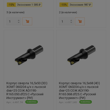
-
15
%
Экономия
1 585
₽
-
15
%
Экономия
987
₽
3 (в наличии)
2 (в наличии)
Корпус сверла 16,5х50 (3D)
Корпус сверла 16,5х68 (4D)
XOMT 060204 ц/х с лыской
XOMT 060204 ц/х с лыской
dхв=25 СОЖ ADI190-
dхв=25 СОЖ ADI190-
R165.050.df25.С «Русский
R165.068.df25.С «Русский
Инструмент» (РИ)
Инструмент» (РИ)
Арт.: ri.497.74
НОВИНКА
Арт.: ri.497.140
НОВИНКА