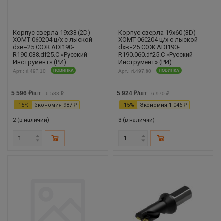
Корпус сверла 19х38 (2D)
Корпус сверла 19х60 (3D)
XOMT 060204 ц/х с лыской
XOMT 060204 ц/х с лыской
dхв=25 СОЖ ADI190-
dхв=25 СОЖ ADI190-
R190.038.df25.С «Русский
R190.060.df25.С «Русский
Инструмент» (РИ)
Инструмент» (РИ)
Арт.: ri.497.10
НОВИНКА
Арт.: ri.497.80
НОВИНКА
5 596
₽
/шт
5 924
₽
/шт
6 583
₽
6 970
₽
-
15
%
Экономия
987
₽
-
15
%
Экономия
1 046
₽
2 (в наличии)
3 (в наличии)