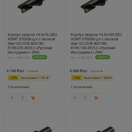
Корпус сверла 19,5х76 (4D)
Корпус сверла 19,5х100 (5D)
XOMT 070306 ц/х с лыской
XOMT 070306 ц/х с лыской
dхв=25 СОЖ ADI190-
dхв=25 СОЖ ADI190-
R195.076.df25.С «Русский
R195.100.df25.С «Русский
Инструмент» (РИ)
Инструмент» (РИ)
Арт.: ri.497.144
НОВИНКА
Арт.: ri.497.221
НОВИНКА
6 748
₽
/шт
8 986
₽
/шт
7 939
₽
10 571
₽
-
15
%
Экономия
1 191
₽
-
15
%
Экономия
1 585
₽
2 (в наличии)
1 (в наличии)