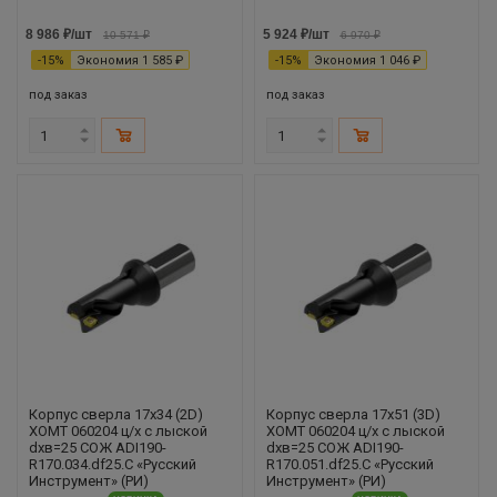
8 986
₽
/шт
5 924
₽
/шт
10 571
₽
6 970
₽
-
15
%
Экономия
1 585
₽
-
15
%
Экономия
1 046
₽
под заказ
под заказ
Корпус сверла 17х34 (2D)
Корпус сверла 17х51 (3D)
XOMT 060204 ц/х с лыской
XOMT 060204 ц/х с лыской
dхв=25 СОЖ ADI190-
dхв=25 СОЖ ADI190-
R170.034.df25.С «Русский
R170.051.df25.С «Русский
Инструмент» (РИ)
Инструмент» (РИ)