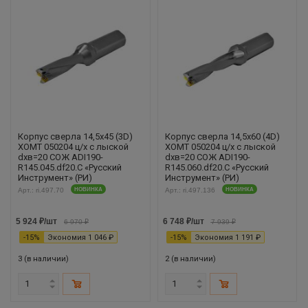
Корпус сверла 14,5х45 (3D)
Корпус сверла 14,5х60 (4D)
XOMT 050204 ц/х с лыской
XOMT 050204 ц/х с лыской
dхв=20 СОЖ ADI190-
dхв=20 СОЖ ADI190-
R145.045.df20.С «Русский
R145.060.df20.С «Русский
Инструмент» (РИ)
Инструмент» (РИ)
Арт.: ri.497.70
НОВИНКА
Арт.: ri.497.136
НОВИНКА
5 924
₽
/шт
6 748
₽
/шт
6 970
₽
7 939
₽
-
15
%
Экономия
1 046
₽
-
15
%
Экономия
1 191
₽
3 (в наличии)
2 (в наличии)