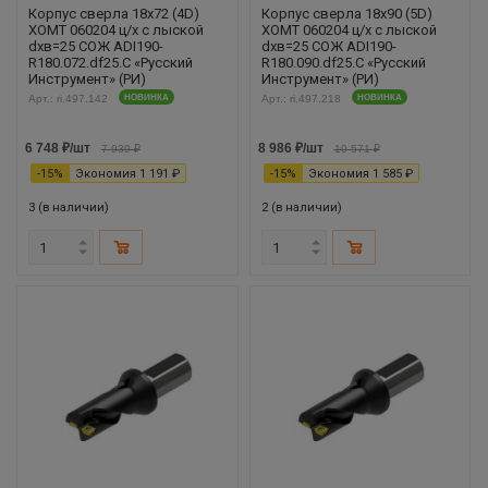
Корпус сверла 18х72 (4D)
Корпус сверла 18х90 (5D)
XOMT 060204 ц/х с лыской
XOMT 060204 ц/х с лыской
dхв=25 СОЖ ADI190-
dхв=25 СОЖ ADI190-
R180.072.df25.С «Русский
R180.090.df25.С «Русский
Инструмент» (РИ)
Инструмент» (РИ)
Арт.: ri.497.142
НОВИНКА
Арт.: ri.497.218
НОВИНКА
6 748
₽
/шт
8 986
₽
/шт
7 939
₽
10 571
₽
-
15
%
Экономия
1 191
₽
-
15
%
Экономия
1 585
₽
3 (в наличии)
2 (в наличии)