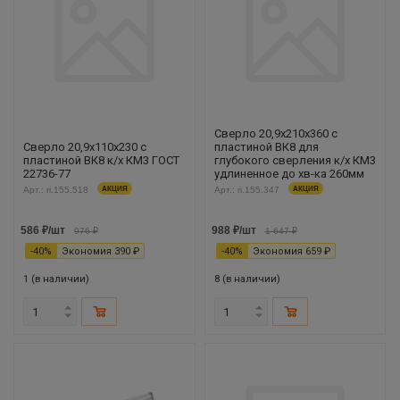
Сверло 20,9х210х360 с
Сверло 20,9х110х230 с
пластиной ВК8 для
пластиной ВК8 к/х КМ3 ГОСТ
глубокого сверления к/х КМ3
22736-77
удлиненное до хв-ка 260мм
Арт.: ri.155.518
АКЦИЯ
Арт.: ri.155.347
АКЦИЯ
586
₽
/шт
988
₽
/шт
976
₽
1 647
₽
-
40
%
Экономия
390
₽
-
40
%
Экономия
659
₽
1 (в наличии)
8 (в наличии)