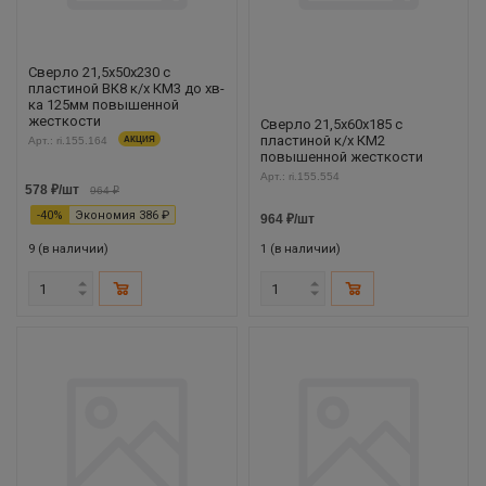
Сверло 21,5х50х230 с
пластиной ВК8 к/х КМ3 до хв-
ка 125мм повышенной
жесткости
Сверло 21,5х60х185 c
пластиной к/х КМ2
Арт.: ri.155.164
АКЦИЯ
повышенной жесткости
Арт.: ri.155.554
578
₽
/шт
964
₽
-
40
%
Экономия
386
₽
964
₽
/шт
9 (в наличии)
1 (в наличии)