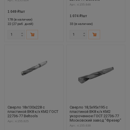
Арт.: ri.155.624
Арт.: ri.155.646
1 049
₽
/шт
1 074
₽
/шт
178 (в наличии)
22 (27 раб. дней)
33 (в наличии)
Сверло 18х130х228 с
Сверло 18,5х95х195 с
пластиной ВК8 к/х КМ2 ГОСТ
пластиной ВК8 к/х КМ2
22736-77 Beltools
укороченное ГОСТ 22736-77
Московский завод "Фрезер"
Арт.: ri.155.625
Арт.: ri.155.638