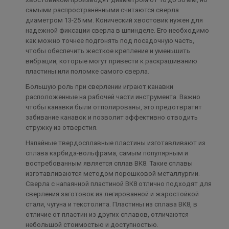
самыми распространёнными считаются сверла
диаметром 13-25 мм. Конический хвостовик нужен для
надежной фиксации сверла в шпинделе. Его необходимо
как можно точнее подгонять под посадочную часть,
чтобы обеспечить жесткое крепление и уменьшить
вибрации, которые могут привести к раскрашиванию
пластины или поломке самого сверла.
Большую роль при сверлении играют канавки
расположенные на рабочей части инструмента. Важно
чтобы канавки были отполированы, это предотвратит
забивание канавок и позволит эффективно отводить
стружку из отверстия.
Напайные твердосплавные пластины изготавливают из
сплава карбида-вольфрама, самым популярным и
востребованным является сплав ВК8. Такие сплавы
изготавливаются методом порошковой металлургии.
Сверла с напаянной пластиной ВК8 отлично подходят для
сверления заготовок из легированной и жаростойкой
стали, чугуна и текстолита. Пластины из сплава ВК8, в
отличие от пластин из других сплавов, отличаются
небольшой стоимостью и доступностью.