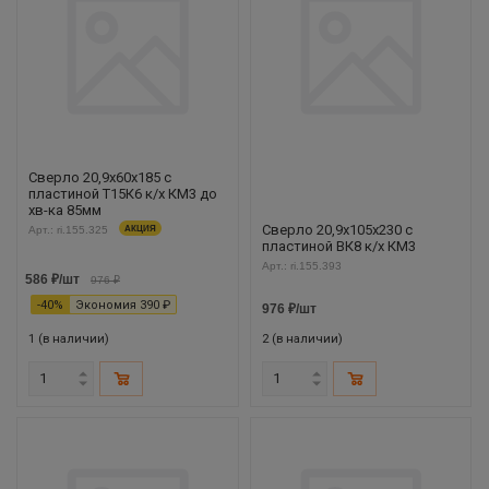
Сверло 20,9х60х185 с
пластиной Т15К6 к/х КМ3 до
хв-ка 85мм
Сверло 20,9х105х230 с
Арт.: ri.155.325
АКЦИЯ
пластиной ВК8 к/х КМ3
Арт.: ri.155.393
586
₽
/шт
976
₽
-
40
%
Экономия
390
₽
976
₽
/шт
1 (в наличии)
2 (в наличии)