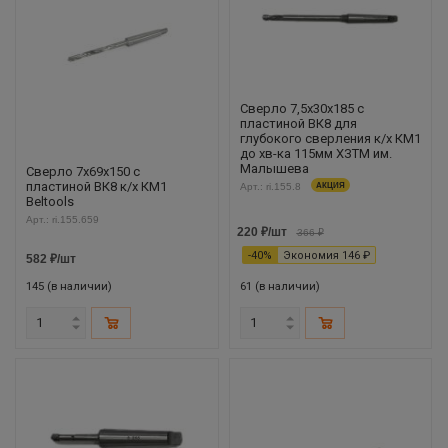
Сверло 7,5х30х185 с
пластиной ВК8 для
глубокого сверления к/х КМ1
до хв-ка 115мм ХЗТМ им.
Малышева
Сверло 7х69х150 с
пластиной ВК8 к/х КМ1
Арт.: ri.155.8
АКЦИЯ
Beltools
Арт.: ri.155.659
220
₽
/шт
366
₽
-
40
%
Экономия
146
₽
582
₽
/шт
145 (в наличии)
61 (в наличии)