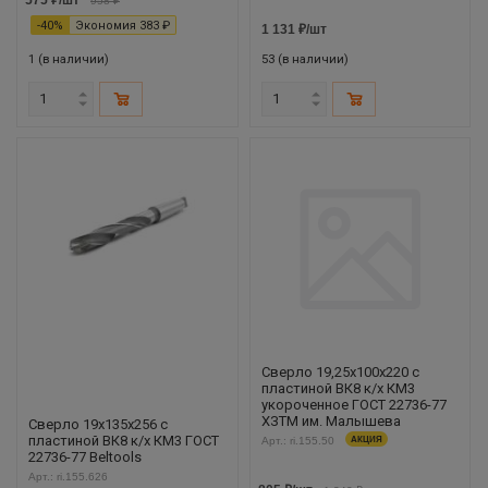
958
₽
-
40
%
Экономия
383
₽
1 131
₽
/шт
1 (в наличии)
53 (в наличии)
Сверло 19,25х100х220 с
пластиной ВК8 к/х КМ3
укороченное ГОСТ 22736-77
ХЗТМ им. Малышева
Сверло 19х135х256 с
пластиной ВК8 к/х КМ3 ГОСТ
Арт.: ri.155.50
АКЦИЯ
22736-77 Beltools
Арт.: ri.155.626