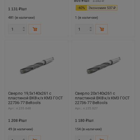
805
₽
/шт
1 342
₽
-
40
%
Экономия
537
₽
1 131
₽
/шт
481 (в наличии)
1 (в наличии)
Сверло 19,5х140х261 с
Сверло 20х140х261 с
пластиной ВК8 к/х КМ3 ГОСТ
пластиной ВК8 к/х КМ3 ГОСТ
22736-77 Beltools
22736-77 Beltools
Арт.: ri.155.648
Арт.: ri.155.627
1 208
₽
/шт
1 180
₽
/шт
49 (в наличии)
154 (в наличии)