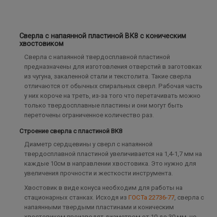
Сверла с напаянной пластиной ВК8 с коническим
хвостовиком
Сверла с напаянной твердосплавной пластиной
предназначены для изготовления отверстий в заготовках
из чугуна, закаленной стали и текстолита. Такие сверла
отличаются от обычных спиральных сверл. Рабочая часть
у них короче на треть, из-за того что перетачивать можно
только твердосплавные пластины и они могут быть
переточены ограниченное количество раз.
Строение сверла с пластиной ВК8
Диаметр сердцевины у сверл с напаянной
твердосплавной пластиной увеличивается на 1,4-1,7 мм на
каждые 10см в направлении хвостовика. Это нужно для
увеличения прочности и жесткости инструмента.
Хвостовик в виде конуса необходим для работы на
стационарных станках. Исходя из
ГОСТа 22736-77
, сверла с
напаянными твердыми пластинами и коническим
хвостовиком производят диаметром от 10 до 30 мм, но