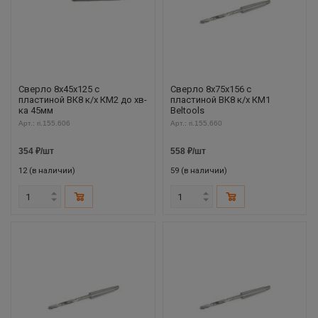
Сверло 8х45х125 с
Сверло 8х75х156 с
пластиной ВК8 к/х КМ2 до хв-
пластиной ВК8 к/х КМ1
ка 45мм
Beltools
Арт.: ri.155.606
Арт.: ri.155.660
354
₽
/шт
558
₽
/шт
12 (в наличии)
59 (в наличии)