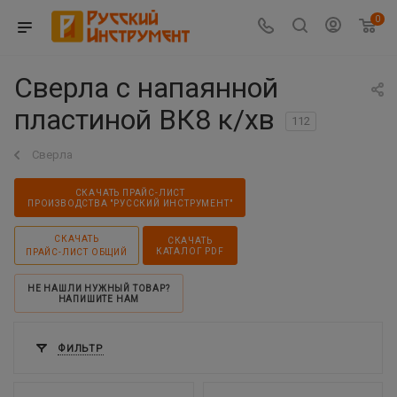
0
Сверла с напаянной
пластиной ВК8 к/хв
112
Сверла
СКАЧАТЬ ПРАЙС-ЛИСТ
ПРОИЗВОДСТВА "РУССКИЙ ИНСТРУМЕНТ"
СКАЧАТЬ
СКАЧАТЬ
КАТАЛОГ PDF
ПРАЙС-ЛИСТ ОБЩИЙ
НЕ НАШЛИ НУЖНЫЙ ТОВАР?
НАПИШИТЕ НАМ
ФИЛЬТР