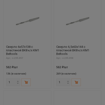
Сверло 6х57х138 с
Сверло 6,5х63х144 с
пластиной ВК8 к/х КМ1
пластиной ВК8 к/х КМ1
Beltools
Beltools
Арт.: ri.155.657
Арт.: ri.155.658
582
₽
/шт
582
₽
/шт
136 (в наличии)
269 (в наличии)