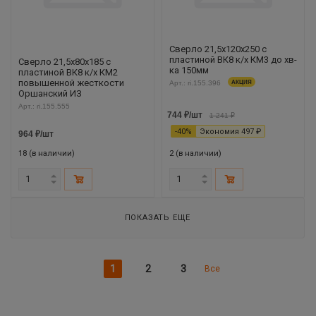
Сверло 21,5х120х250 с
пластиной ВК8 к/х КМ3 до хв-
Сверло 21,5х80х185 с
ка 150мм
пластиной ВК8 к/х КМ2
повышенной жесткости
Арт.: ri.155.396
АКЦИЯ
Оршанский ИЗ
Арт.: ri.155.555
744
₽
/шт
1 241
₽
-
40
%
Экономия
497
₽
964
₽
/шт
18 (в наличии)
2 (в наличии)
ПОКАЗАТЬ ЕЩЕ
1
2
3
Все