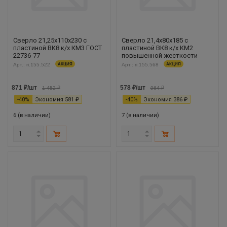
Сверло 21,25х110х230 с
Сверло 21,4х80х185 с
пластиной ВК8 к/х КМ3 ГОСТ
пластиной ВК8 к/х КМ2
22736-77
повышенной жесткости
Арт.: ri.155.522
АКЦИЯ
Арт.: ri.155.568
АКЦИЯ
871
₽
/шт
578
₽
/шт
1 452
₽
964
₽
-
40
%
Экономия
581
₽
-
40
%
Экономия
386
₽
6 (в наличии)
7 (в наличии)