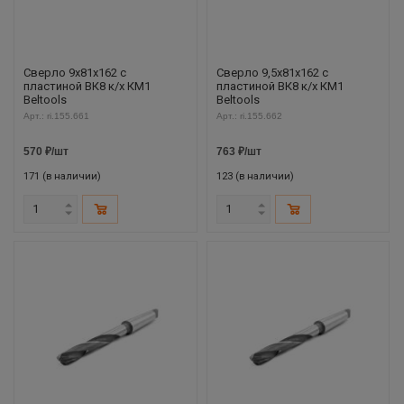
Сверло 9х81х162 с
Сверло 9,5х81х162 с
пластиной ВК8 к/х КМ1
пластиной ВК8 к/х КМ1
Beltools
Beltools
Арт.: ri.155.661
Арт.: ri.155.662
570
₽
/шт
763
₽
/шт
171 (в наличии)
123 (в наличии)