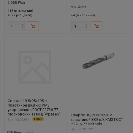
1 065
₽
/шт
958
₽
/шт
113 (в наличии)
4 (27 раб. дней)
64 (в наличии)
Сверло 18,5х95х195 с
пластиной ВК8 к/х КМ3
укороченное ГОСТ 22736-77
Московский завод "Фрезер"
Сверло 18,5х135х256 с
пластиной ВК8 к/х КМ3 ГОСТ
Арт.: ri.155.614
АКЦИЯ
22736-77 Beltools
Арт.: ri.155.647
575
₽
/шт