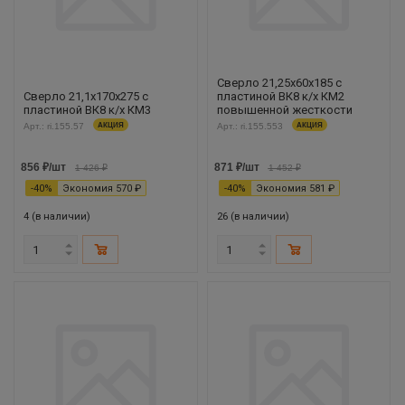
Сверло 21,25х60х185 с
Сверло 21,1х170х275 с
пластиной ВК8 к/х КМ2
пластиной ВК8 к/х КМ3
повышенной жесткости
Арт.: ri.155.57
АКЦИЯ
Арт.: ri.155.553
АКЦИЯ
856
₽
/шт
871
₽
/шт
1 426
₽
1 452
₽
-
40
%
Экономия
570
₽
-
40
%
Экономия
581
₽
4 (в наличии)
26 (в наличии)