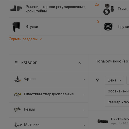
25
Рычаги, стержни регулировочные,
Гайки
кронштейны
9
Втулки
Пруж
Скрыть разделы
По умолчанию (во
КАТАЛОГ
Фрезы
Цена
Обозначени
Пластины твердосплавные
Размер клю
Резцы
Винт 3-М6
Арт.: ri.486.1
Метчики