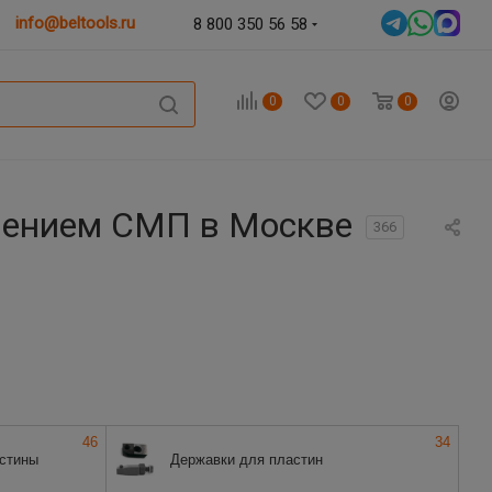
info@beltools.ru
8 800 350 56 58
0
0
0
лением СМП в Москве
366
46
34
астины
Державки для пластин