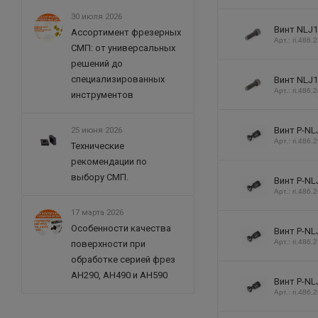
30 июля 2026
Винт NLJ1
Ассортимент фрезерных
Арт.: ri.486.
СМП: от универсальных
решений до
специализированных
Винт NLJ1
Арт.: ri.486.
инструментов
25 июня 2026
Винт P-NL
Арт.: ri.486.
Технические
рекомендации по
выбору СМП.
Винт P-NL
Арт.: ri.486.
17 марта 2026
Особенности качества
Винт P-NL
Арт.: ri.486.
поверхности при
обработке серией фрез
AH290, AH490 и AH590
Винт P-NL
Арт.: ri.486.