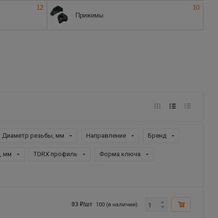
12
10
Прижимы
Диаметр резьбы, мм
Направление
Бренд
, мм
TORX профиль
Форма ключа
100 (в наличии)
93
₽
/шт