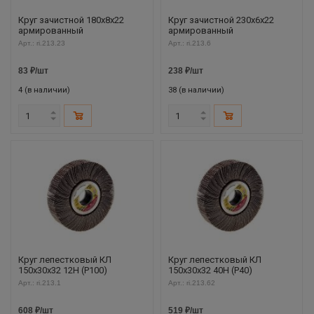
Круг зачистной 180х8х22
Круг зачистной 230х6х22
армированный
армированный
Арт.: ri.213.23
Арт.: ri.213.6
83
₽
/шт
238
₽
/шт
4 (в наличии)
38 (в наличии)
Круг лепестковый КЛ
Круг лепестковый КЛ
150х30х32 12Н (P100)
150х30х32 40Н (P40)
Арт.: ri.213.1
Арт.: ri.213.62
608
₽
/шт
519
₽
/шт