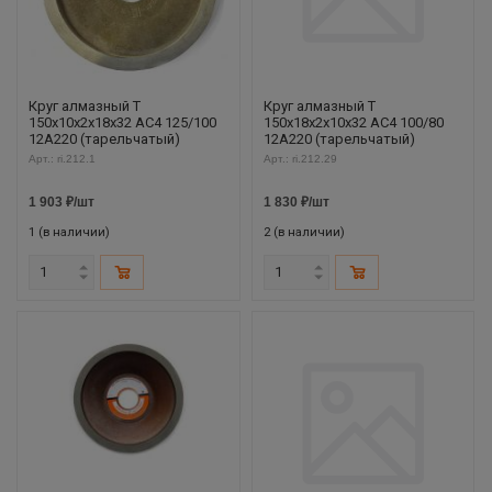
Круг алмазный Т
Круг алмазный Т
150х10х2х18х32 АС4 125/100
150х18х2х10х32 АС4 100/80
12А220 (тарельчатый)
12А220 (тарельчатый)
Арт.: ri.212.1
Арт.: ri.212.29
1 903
₽
/шт
1 830
₽
/шт
1 (в наличии)
2 (в наличии)