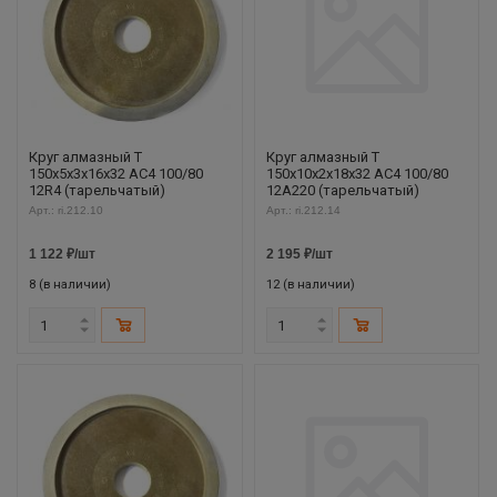
Круг алмазный Т
Круг алмазный Т
150х5х3х16х32 АС4 100/80
150х10х2х18х32 АС4 100/80
12R4 (тарельчатый)
12А220 (тарельчатый)
Арт.: ri.212.10
Арт.: ri.212.14
1 122
₽
/шт
2 195
₽
/шт
8 (в наличии)
12 (в наличии)