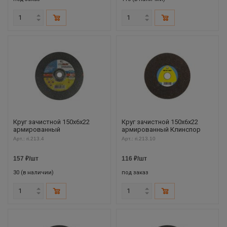
Круг зачистной 150х6х22
Круг зачистной 150х6х22
армированный
армированный Клинспор
Арт.: ri.213.4
Арт.: ri.213.10
157
₽
/шт
116
₽
/шт
30 (в наличии)
под заказ