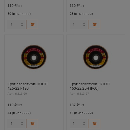
110
₽
/шт
110
₽
/шт
30 (в наличии)
23 (в наличии)
Круг лепестковый КЛТ
Круг лепестковый КЛТ
125х22 P180
150х22 25Н (P60)
Арт.: ri.213.60
Арт.: ri.213.57
110
₽
/шт
137
₽
/шт
44 (в наличии)
40 (в наличии)