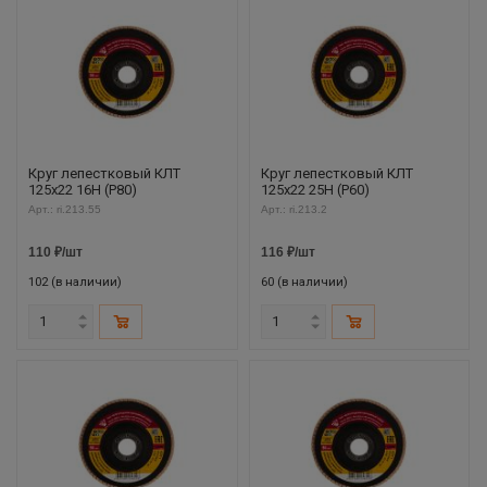
Круг лепестковый КЛТ
Круг лепестковый КЛТ
125х22 16Н (P80)
125х22 25Н (P60)
Арт.: ri.213.55
Арт.: ri.213.2
110
₽
/шт
116
₽
/шт
102 (в наличии)
60 (в наличии)