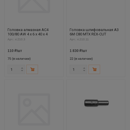
Головка алмазная AC4
Головка шлифовальная A3
100/80 AW 4 х 6 х 40 х 4
6M C80 MTX REX-CUT
Арт.: ri.210.3
Арт.: ri.210.11
110
₽
/шт
1 830
₽
/шт
75 (в наличии)
22 (в наличии)