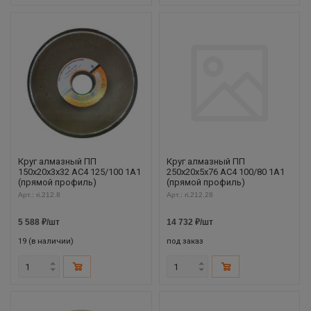
Круг алмазный ПП
Круг алмазный ПП
150х20х3х32 АС4 125/100 1А1
250х20х5х76 АС4 100/80 1А1
(прямой профиль)
(прямой профиль)
Арт.: ri.212.8
Арт.: ri.212.28
5 588
₽
/шт
14 732
₽
/шт
19 (в наличии)
под заказ