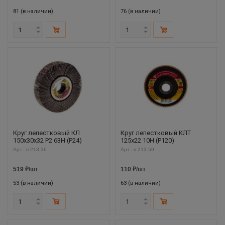
81 (в наличии)
76 (в наличии)
Круг лепестковый КЛ
Круг лепестковый КЛТ
150х30х32 Р2 63Н (Р24)
125х22 10Н (P120)
Арт.: ri.213.36
Арт.: ri.213.59
519
₽
/шт
110
₽
/шт
53 (в наличии)
63 (в наличии)