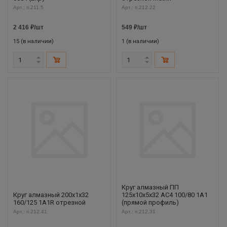
Арт.: ri.211.5
Арт.: ri.212.22
2 416
₽
/шт
549
₽
/шт
15 (в наличии)
1 (в наличии)
Круг алмазный ПП
Круг алмазный 200х1х32
125х10х5х32 АС4 100/80 1А1
160/125 1А1R отрезной
(прямой профиль)
Арт.: ri.212.41
Арт.: ri.212.31