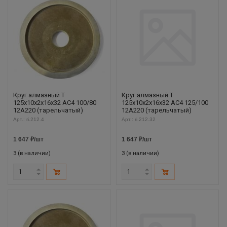
Круг алмазный Т
Круг алмазный Т
125х10х2х16х32 АС4 100/80
125х10х2х16х32 АС4 125/100
12А220 (тарельчатый)
12А220 (тарельчатый)
Арт.: ri.212.4
Арт.: ri.212.32
1 647
₽
/шт
1 647
₽
/шт
3 (в наличии)
3 (в наличии)