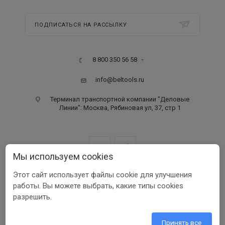
ПОДПИСАТЬСЯ НА РАССЫЛКУ
8 800 350 56 58
info@beltools.ru
Терминал транспортной компании "Деловые
Линии": Москва, Рябиновая ул, 37, стр 1
Мы используем cookies
Этот сайт использует файлы cookie для улучшения
ООО ПФ «РУССКИЙ ИНСТРУМЕНТ» ИНН 3123401255
работы. Вы можете выбрать, какие типы cookies
1999-2026 © Beltools
разрешить.
Разработка ООО «Шеврус»
Принять все