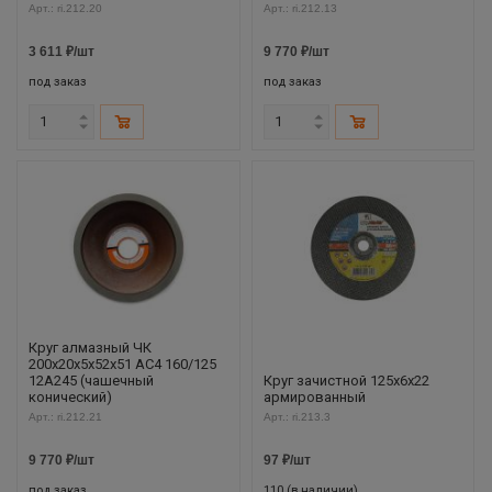
Арт.: ri.212.20
Арт.: ri.212.13
3 611
₽
/шт
9 770
₽
/шт
под заказ
под заказ
Круг алмазный ЧК
200х20х5х52х51 АС4 160/125
12А245 (чашечный
Круг зачистной 125х6х22
конический)
армированный
Арт.: ri.212.21
Арт.: ri.213.3
9 770
₽
/шт
97
₽
/шт
под заказ
110 (в наличии)