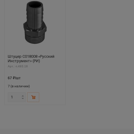
Штуцер C018008 «Русский
Инструмент» (РИ)
Арт.: ri.493.18
67
₽
/шт
7 (в наличии)