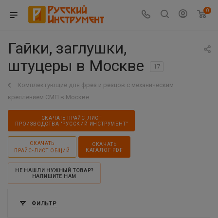
0
Гайки, заглушки,
штуцеры в Москве
17
Комплектующие для фрез и резцов с механическим
креплением СМП в Москве
СКАЧАТЬ ПРАЙС-ЛИСТ
ПРОИЗВОДСТВА "РУССКИЙ ИНСТРУМЕНТ"
СКАЧАТЬ
СКАЧАТЬ
КАТАЛОГ PDF
ПРАЙС-ЛИСТ ОБЩИЙ
НЕ НАШЛИ НУЖНЫЙ ТОВАР?
НАПИШИТЕ НАМ
ФИЛЬТР