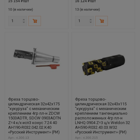
15 154
₽
/шт
16 124
₽
/шт
10 (в наличии)
13 (в наличии)
Фреза торцово-
Фреза торцово-
цилиндрическая 32x42x175
цилиндрическая 32x43x115
"кукуруза" с механическим
"кукуруза" с механическим
креплением 4гр пл-н ZDCW
креплением тангенциально
1503ADTR, SDCW 0903ADTN
расположенных 4гр пл-н
Z=4 к/х исп3 конус 7:24 40
LNHQ 0904 Z=3 ц/х Weldon 32
AH190-R032.042.02.K40
AH590-R032.43.03.W32
«Русский Инструмент» (РИ)
«Русский Инструмент» (РИ)
Арт.: ri.300.13
Арт.: ri.300.215