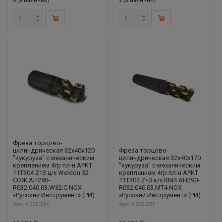
6 (в наличии)
2 (в наличии)
Фреза торцово-
цилиндрическая 32x40x120
Фреза торцово-
"кукуруза" с механическим
цилиндрическая 32x40x170
креплением 4гр пл-н APKT
"кукуруза" с механическим
11T304 Z=3 ц/х Weldon 32
креплением 4гр пл-н APKT
СОЖ AH290-
11T304 Z=3 к/х КМ4 AH290-
R032.040.03.W32.C NOX
R032.040.03.MT4 NOX
«Русский Инструмент» (РИ)
«Русский Инструмент» (РИ)
Арт.: ri.300.164
Арт.: ri.300.157