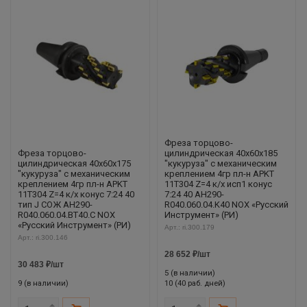
Фреза торцово-
Фреза торцово-
цилиндрическая 40x60x185
цилиндрическая 40x60x175
"кукуруза" с механическим
"кукуруза" с механическим
креплением 4гр пл-н APKT
креплением 4гр пл-н APKT
11T304 Z=4 к/х исп1 конус
11T304 Z=4 к/х конус 7:24 40
7:24 40 AH290-
тип J СОЖ AH290-
R040.060.04.K40 NOX «Русский
R040.060.04.BT40.C NOX
Инструмент» (РИ)
«Русский Инструмент» (РИ)
Арт.: ri.300.179
Арт.: ri.300.146
28 652
₽
/шт
30 483
₽
/шт
5 (в наличии)
9 (в наличии)
10 (40 раб. дней)