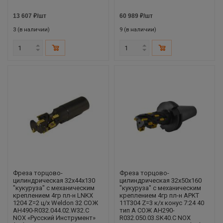
13 607
₽
/шт
60 989
₽
/шт
3 (в наличии)
9 (в наличии)
Фреза торцово-
Фреза торцово-
цилиндрическая 32x44x130
цилиндрическая 32x50x160
"кукуруза" с механическим
"кукуруза" с механическим
креплением 4гр пл-н LNKX
креплением 4гр пл-н APKT
1204 Z=2 ц/х Weldon 32 СОЖ
11T304 Z=3 к/х конус 7:24 40
AH490-R032.044.02.W32.C
тип A СОЖ AH290-
NOX «Русский Инструмент»
R032.050.03.SK40.C NOX