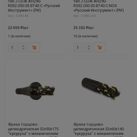
тип J СОЖ AH290-
тип J СОЖ AH290-
R032.050.03.BT40.C «Русский
R032.050.03.BT40.C NOX
Инструмент» (РИ)
«Русский Инструмент» (РИ)
Арт.: ri.300.66
Арт.: ri.300.144
22 659
₽
/шт
25 192
₽
/шт
1 (в наличии)
10 (в наличии)
Фреза торцово-
Фреза торцово-
цилиндрическая 32x50x175
цилиндрическая 32x60x140
"кукуруза" с механическим
"кукуруза" с механическим