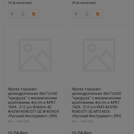
14 (в наличии)
29 (в наличии)
Фреза торцово-
Фреза торцово-
цилиндрическая 40x71x160
цилиндрическая 40x71x230
"кукуруза" с механическим
"кукуруза" с механическим
креплением 4гр пл-н APKT
креплением 4гр пл-н APKT
1604.. Z=2 ц/х Weldon 40
1604.. Z=2 к/х КМ5 AH290-
AH290-R040.071.02.W40 NOX
R040.071.02.MT5 NOX
«Русский Инструмент» (РИ)
«Русский Инструмент» (РИ)
Арт.: ri.300.283
Арт.: ri.300.251
15 756
₽
/шт
15 756
₽
/шт