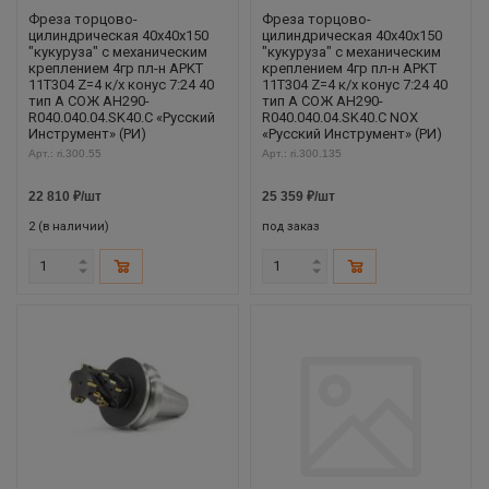
Фреза торцово-
Фреза торцово-
цилиндрическая 40x40x150
цилиндрическая 40x40x150
"кукуруза" с механическим
"кукуруза" с механическим
креплением 4гр пл-н APKT
креплением 4гр пл-н APKT
11T304 Z=4 к/х конус 7:24 40
11T304 Z=4 к/х конус 7:24 40
тип A СОЖ AH290-
тип A СОЖ AH290-
R040.040.04.SK40.C «Русский
R040.040.04.SK40.C NOX
Инструмент» (РИ)
«Русский Инструмент» (РИ)
Арт.: ri.300.55
Арт.: ri.300.135
22 810
₽
/шт
25 359
₽
/шт
2 (в наличии)
под заказ