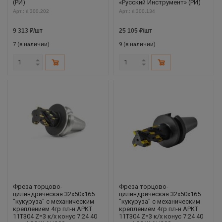
(РИ)
«Русский Инструмент» (РИ)
Арт.: ri.300.202
Арт.: ri.300.134
9 313
₽
/шт
25 105
₽
/шт
7 (в наличии)
9 (в наличии)
Фреза торцово-
Фреза торцово-
цилиндрическая 32x50x165
цилиндрическая 32x50x165
"кукуруза" с механическим
"кукуруза" с механическим
креплением 4гр пл-н APKT
креплением 4гр пл-н APKT
11T304 Z=3 к/х конус 7:24 40
11T304 Z=3 к/х конус 7:24 40