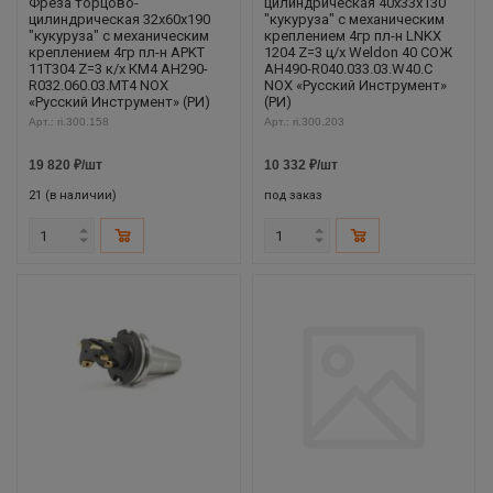
Фреза торцово-
цилиндрическая 40x33x130
цилиндрическая 32x60x190
"кукуруза" с механическим
"кукуруза" с механическим
креплением 4гр пл-н LNKX
креплением 4гр пл-н APKT
1204 Z=3 ц/х Weldon 40 СОЖ
11T304 Z=3 к/х КМ4 AH290-
AH490-R040.033.03.W40.C
R032.060.03.MT4 NOX
NOX «Русский Инструмент»
«Русский Инструмент» (РИ)
(РИ)
Арт.: ri.300.158
Арт.: ri.300.203
19 820
₽
/шт
10 332
₽
/шт
21 (в наличии)
под заказ