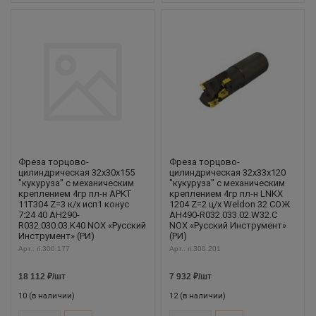
Фреза торцово-
Фреза торцово-
цилиндрическая 32x30x155
цилиндрическая 32x33x120
"кукуруза" с механическим
"кукуруза" с механическим
креплением 4гр пл-н APKT
креплением 4гр пл-н LNKX
11T304 Z=3 к/х исп1 конус
1204 Z=2 ц/х Weldon 32 СОЖ
7:24 40 AH290-
AH490-R032.033.02.W32.C
R032.030.03.K40 NOX «Русский
NOX «Русский Инструмент»
Инструмент» (РИ)
(РИ)
Арт.: ri.300.177
Арт.: ri.300.201
18 112
₽
/шт
7 932
₽
/шт
10 (в наличии)
12 (в наличии)