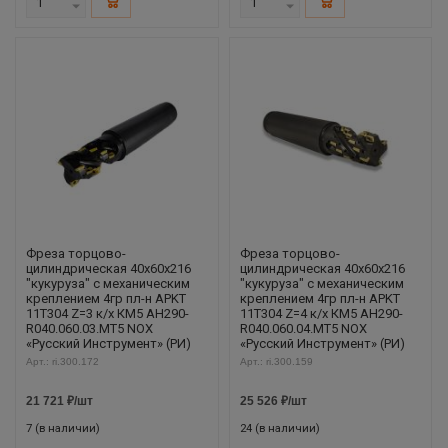
Фреза торцово-
Фреза торцово-
цилиндрическая 40x60x216
цилиндрическая 40x60x216
"кукуруза" с механическим
"кукуруза" с механическим
креплением 4гр пл-н APKT
креплением 4гр пл-н APKT
11T304 Z=3 к/х КМ5 AH290-
11T304 Z=4 к/х КМ5 AH290-
R040.060.03.MT5 NOX
R040.060.04.MT5 NOX
«Русский Инструмент» (РИ)
«Русский Инструмент» (РИ)
Арт.: ri.300.172
Арт.: ri.300.159
21 721
₽
/шт
25 526
₽
/шт
7 (в наличии)
24 (в наличии)