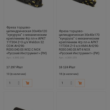
Фреза торцово-
цилиндрическая 30x40x120
Фреза торцово-
"кукуруза" с механическим
цилиндрическая 30x40x170
креплением 4гр пл-н APKT
"кукуруза" с механическим
11T304 Z=3 ц/х Weldon 32
креплением 4гр пл-н APKT
СОЖ AH290-
11T304 Z=3 к/х КМ4 AH290-
R030.040.03.W32.C NOX
R030.040.03.MT4 NOX
«Русский Инструмент» (РИ)
«Русский Инструмент» (РИ)
Арт.: ri.300.163
Арт.: ri.300.155
17 297
₽
/шт
16 124
₽
/шт
10 (в наличии)
18 (в наличии)