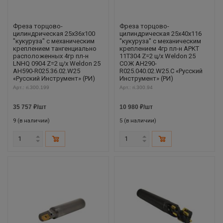
Фреза торцово-
Фреза торцово-
цилиндрическая 25x36x100
цилиндрическая 25x40x116
"кукуруза" с механическим
"кукуруза" с механическим
креплением тангенциально
креплением 4гр пл-н APKT
расположенных 4гр пл-н
11T304 Z=2 ц/х Weldon 25
LNHQ 0904 Z=2 ц/х Weldon 25
СОЖ AH290-
AH590-R025.36.02.W25
R025.040.02.W25.C «Русский
«Русский Инструмент» (РИ)
Инструмент» (РИ)
Арт.: ri.300.199
Арт.: ri.300.94
35 757
₽
/шт
10 980
₽
/шт
9 (в наличии)
5 (в наличии)