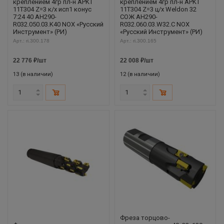
креплением 4гр пл-н APKT
креплением 4гр пл-н APKT
11T304 Z=3 к/х исп1 конус
11T304 Z=3 ц/х Weldon 32
7:24 40 AH290-
СОЖ AH290-
R032.050.03.K40 NOX «Русский
R032.060.03.W32.C NOX
Инструмент» (РИ)
«Русский Инструмент» (РИ)
Арт.: ri.300.178
Арт.: ri.300.165
22 776
₽
/шт
22 008
₽
/шт
13 (в наличии)
12 (в наличии)
Фреза торцово-