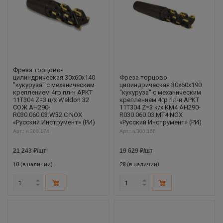
Фреза торцово-
цилиндрическая 30x60x140
Фреза торцово-
"кукуруза" с механическим
цилиндрическая 30x60x190
креплением 4гр пл-н APKT
"кукуруза" с механическим
11T304 Z=3 ц/х Weldon 32
креплением 4гр пл-н APKT
СОЖ AH290-
11T304 Z=3 к/х КМ4 AH290-
R030.060.03.W32.C NOX
R030.060.03.MT4 NOX
«Русский Инструмент» (РИ)
«Русский Инструмент» (РИ)
Арт.: ri.300.174
Арт.: ri.300.156
21 243
₽
/шт
19 629
₽
/шт
10 (в наличии)
28 (в наличии)