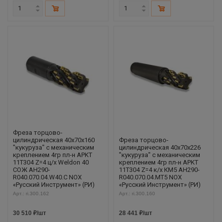
Фреза торцово-
цилиндрическая 40x70x160
Фреза торцово-
"кукуруза" с механическим
цилиндрическая 40x70x226
креплением 4гр пл-н APKT
"кукуруза" с механическим
11T304 Z=4 ц/х Weldon 40
креплением 4гр пл-н APKT
СОЖ AH290-
11T304 Z=4 к/х КМ5 AH290-
R040.070.04.W40.C NOX
R040.070.04.MT5 NOX
«Русский Инструмент» (РИ)
«Русский Инструмент» (РИ)
Арт.: ri.300.162
Арт.: ri.300.160
30 510
₽
/шт
28 441
₽
/шт