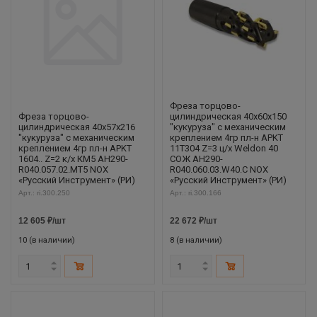
Фреза торцово-
Фреза торцово-
цилиндрическая 40x60x150
цилиндрическая 40x57x216
"кукуруза" с механическим
"кукуруза" с механическим
креплением 4гр пл-н APKT
креплением 4гр пл-н APKT
11T304 Z=3 ц/х Weldon 40
1604.. Z=2 к/х КМ5 AH290-
СОЖ AH290-
R040.057.02.MT5 NOX
R040.060.03.W40.C NOX
«Русский Инструмент» (РИ)
«Русский Инструмент» (РИ)
Арт.: ri.300.250
Арт.: ri.300.166
12 605
₽
/шт
22 672
₽
/шт
10 (в наличии)
8 (в наличии)