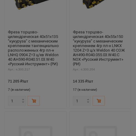
Фреза торцово-
Фреза торцово-
цилиндрическая 40x51x135
цилиндрическая 40x55x150
"кукуруза" с механическим
"кукуруза" с механическим
креплением тангенциально
креплением 4гр пл-н LNKX
расположенных 4гр пл-н
1204 Z=3 ц/х Weldon 40 СОЖ
LNHQ 0904 Z=3 ц/хв Weldon
AH490-R040.055.03.W40.C
40 AH590-R040.51.03.W40
NOX «Русский Инструмент»
«Русский Инструмент» (РИ)
(РИ)
Арт.: ri.300.217
Арт.: ri.300.204
71 205
₽
/шт
14 335
₽
/шт
7 (в наличии)
17 (в наличии)