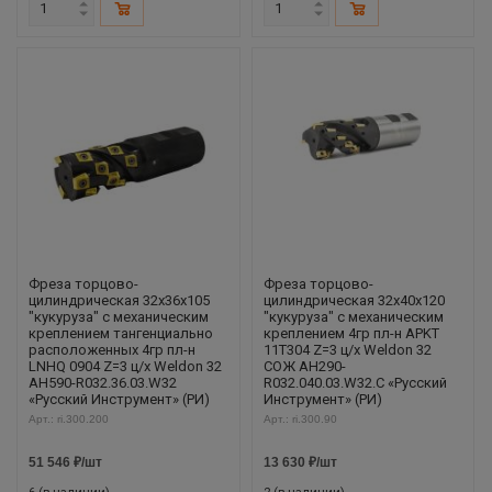
Фреза торцово-
Фреза торцово-
цилиндрическая 32x36x105
цилиндрическая 32x40x120
"кукуруза" с механическим
"кукуруза" с механическим
креплением тангенциально
креплением 4гр пл-н APKT
расположенных 4гр пл-н
11T304 Z=3 ц/х Weldon 32
LNHQ 0904 Z=3 ц/х Weldon 32
СОЖ AH290-
AH590-R032.36.03.W32
R032.040.03.W32.C «Русский
«Русский Инструмент» (РИ)
Инструмент» (РИ)
Арт.: ri.300.200
Арт.: ri.300.90
51 546
₽
/шт
13 630
₽
/шт