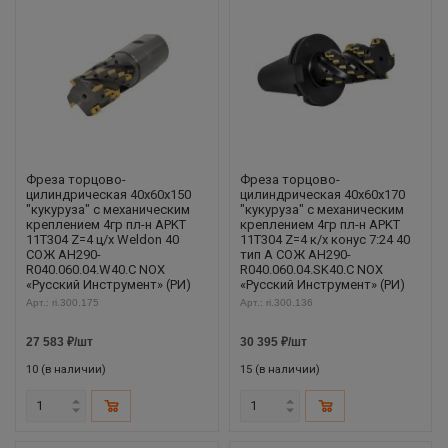
Фреза торцово-
Фреза торцово-
цилиндрическая 40x60x150
цилиндрическая 40x60x170
"кукуруза" с механическим
"кукуруза" с механическим
креплением 4гр пл-н APKT
креплением 4гр пл-н APKT
11T304 Z=4 ц/х Weldon 40
11T304 Z=4 к/х конус 7:24 40
СОЖ AH290-
тип A СОЖ AH290-
R040.060.04.W40.C NOX
R040.060.04.SK40.C NOX
«Русский Инструмент» (РИ)
«Русский Инструмент» (РИ)
Арт.: ri.300.175
Арт.: ri.300.136
27 583
₽
/шт
30 395
₽
/шт
10 (в наличии)
15 (в наличии)