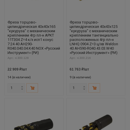
Фреза торцово-
Фреза торцово-
цилиндрическая 40x40x165
цилиндрическая 40x43x125
"кукуруза" с механическим
"кукуруза" с механическим
креплением 4гр пл-н APKT
креплением тангенциально
11T304 Z=4 к/х исп1 конус
расположенных 4гр пл-н
7:24 40 AH290-
LNHQ 0904 Z=3 ц/хв Weldon
R040.040.04.K40 NOX «Русский
40 AH590-R040.43.03.W40
Инструмент» (РИ)
«Русский Инструмент» (РИ)
Арт.: ri.300.128
Арт.: ri.300.216
22 909
₽
/шт
61 763
₽
/шт
14 (в наличии)
9 (в наличии)