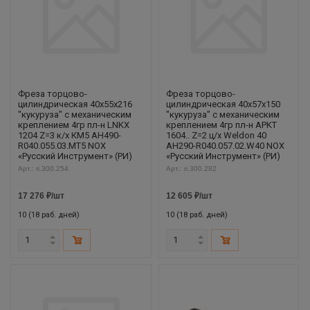
Фреза торцово-
Фреза торцово-
цилиндрическая 40x55x216
цилиндрическая 40x57x150
"кукуруза" с механическим
"кукуруза" с механическим
креплением 4гр пл-н LNKX
креплением 4гр пл-н APKT
1204 Z=3 к/х КМ5 AH490-
1604.. Z=2 ц/х Weldon 40
R040.055.03.MT5 NOX
AH290-R040.057.02.W40 NOX
«Русский Инструмент» (РИ)
«Русский Инструмент» (РИ)
Арт.: ri.300.254
Арт.: ri.300.282
17 276
₽
/шт
12 605
₽
/шт
10 (18 раб. дней)
10 (18 раб. дней)