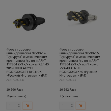
Фреза торцово-
Фреза торцово-
цилиндрическая 32x30x145
цилиндрическая 32x30x155
"кукуруза" с механическим
"кукуруза" с механическим
креплением 4гр пл-н APKT
креплением 4гр пл-н APKT
11T304 Z=3 к/х конус 7:24 40
11T304 Z=3 к/х исп1 конус
тип J СОЖ AH290-
7:24 40 AH290-
R032.030.03.BT40.C NOX
R032.030.03.K40 «Русский
«Русский Инструмент» (РИ)
Инструмент» (РИ)
Арт.: ri.300.143
Арт.: ri.300.41
19 206
₽
/шт
16 292
₽
/шт
10 (в наличии)
1 (в наличии)