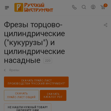
0
Фрезы торцово-
цилиндрические
("кукурузы") и
цилиндрические
насадные
220
Фрезы
СКАЧАТЬ ПРАЙС-ЛИСТ
ПРОИЗВОДСТВА "РУССКИЙ ИНСТРУМЕНТ"
СКАЧАТЬ
СКАЧАТЬ
КАТАЛОГ PDF
ПРАЙС-ЛИСТ ОБЩИЙ
НЕ НАШЛИ НУЖНЫЙ ТОВАР?
НАПИШИТЕ НАМ