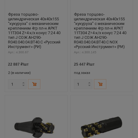
Фреза торцово-
Фреза торцово-
цилиндрическая 40x40x155
цилиндрическая 40x40x155
"кукуруза" с механическим
"кукуруза" с механическим
креплением 4гр пл-н APKT
креплением 4гр пл-н APKT
11T304 Z=4 к/х конус 7:24 40
11T304 Z=4 к/х конус 7:24 40
тип J СОЖ AH290-
тип J СОЖ AH290-
R040.040.04.BT40.C «Русский
R040.040.04.BT40.C NOX
Инструмент» (РИ)
«Русский Инструмент» (РИ)
Арт.: ri.300.67
Арт.: ri.300.145
22 887
₽
/шт
25 447
₽
/шт
2 (в наличии)
под заказ