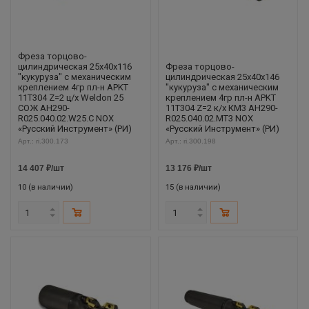
Фреза торцово-
цилиндрическая 25x40x116
Фреза торцово-
"кукуруза" с механическим
цилиндрическая 25x40x146
креплением 4гр пл-н APKT
"кукуруза" с механическим
11T304 Z=2 ц/х Weldon 25
креплением 4гр пл-н APKT
СОЖ AH290-
11T304 Z=2 к/х КМ3 AH290-
R025.040.02.W25.C NOX
R025.040.02.MT3 NOX
«Русский Инструмент» (РИ)
«Русский Инструмент» (РИ)
Арт.: ri.300.173
Арт.: ri.300.198
14 407
₽
/шт
13 176
₽
/шт
10 (в наличии)
15 (в наличии)