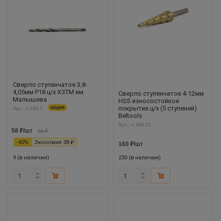
Сверло ступенчатое 3,8-
4,05мм Р18 ц/х ХЗТМ им.
Сверло ступенчатое 4-12мм
Малышева
HSS износостойкое
покрытие ц/х (5 ступеней)
Арт.: ri.166.7
АКЦИЯ
Beltools
Арт.: ri.166.31
58
₽
/шт
96
₽
-
40
%
Экономия
38
₽
160
₽
/шт
9 (в наличии)
230 (в наличии)