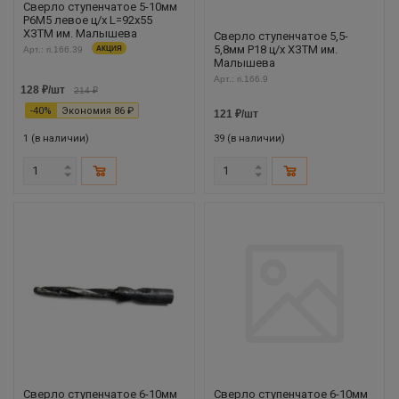
Сверло ступенчатое 5-10мм
Р6М5 левое ц/х L=92х55
ХЗТМ им. Малышева
Сверло ступенчатое 5,5-
5,8мм Р18 ц/х ХЗТМ им.
Арт.: ri.166.39
АКЦИЯ
Малышева
Арт.: ri.166.9
128
₽
/шт
214
₽
-
40
%
Экономия
86
₽
121
₽
/шт
1 (в наличии)
39 (в наличии)
Сверло ступенчатое 6-10мм
Сверло ступенчатое 6-10мм