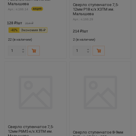
Малышева
Сверло ступенчатое 7,5-
12мм Р18 к/х ХЗТМ им.
Арт.: ri.166.14
АКЦИЯ
Малышева
Арт.: ri.166.29
128
₽
/шт
214
₽
-
40
%
Экономия
86
₽
214
₽
/шт
22 (в наличии)
2 (в наличии)
Сверло ступенчатое 7,5-
12мм Р6М5 к/х ХЗТМ им.
Сверло ступенчатое 8-9мм
Малышева