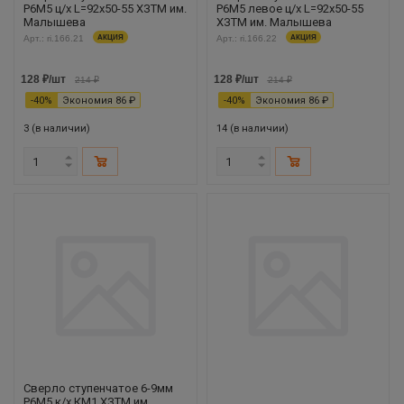
Р6М5 ц/х L=92х50-55 ХЗТМ им.
Р6М5 левое ц/х L=92х50-55
Малышева
ХЗТМ им. Малышева
Арт.: ri.166.21
АКЦИЯ
Арт.: ri.166.22
АКЦИЯ
128
₽
/шт
128
₽
/шт
214
₽
214
₽
-
40
%
Экономия
86
₽
-
40
%
Экономия
86
₽
3 (в наличии)
14 (в наличии)
Сверло ступенчатое 6-9мм
Р6М5 к/х КМ1 ХЗТМ им.