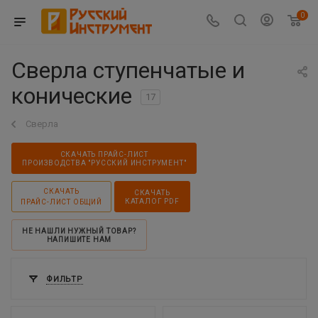
0
Сверла ступенчатые и
конические
17
Сверла
СКАЧАТЬ ПРАЙС-ЛИСТ
ПРОИЗВОДСТВА "РУССКИЙ ИНСТРУМЕНТ"
СКАЧАТЬ
СКАЧАТЬ
КАТАЛОГ PDF
ПРАЙС-ЛИСТ ОБЩИЙ
НЕ НАШЛИ НУЖНЫЙ ТОВАР?
НАПИШИТЕ НАМ
ФИЛЬТР