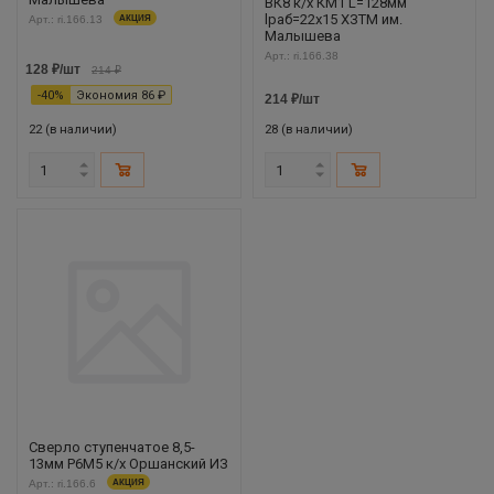
ВК8 к/х КМ1 L=128мм
lраб=22х15 ХЗТМ им.
Арт.: ri.166.13
АКЦИЯ
Малышева
Арт.: ri.166.38
128
₽
/шт
214
₽
-
40
%
Экономия
86
₽
214
₽
/шт
22 (в наличии)
28 (в наличии)
Сверло ступенчатое 8,5-
13мм Р6М5 к/х Оршанский ИЗ
Арт.: ri.166.6
АКЦИЯ