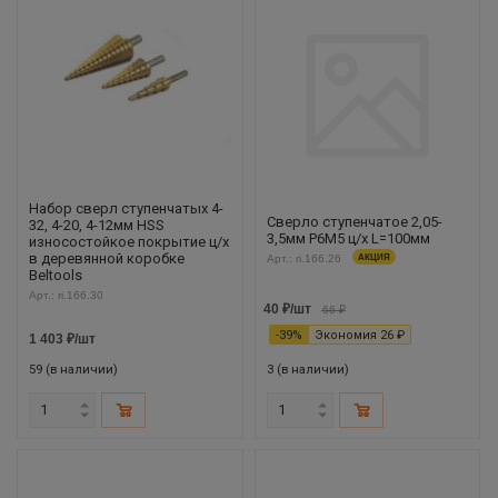
Набор сверл ступенчатых 4-
Сверло ступенчатое 2,05-
32, 4-20, 4-12мм HSS
3,5мм Р6М5 ц/х L=100мм
износостойкое покрытие ц/х
в деревянной коробке
Арт.: ri.166.26
АКЦИЯ
Beltools
Арт.: ri.166.30
40
₽
/шт
66
₽
-
39
%
Экономия
26
₽
1 403
₽
/шт
59 (в наличии)
3 (в наличии)