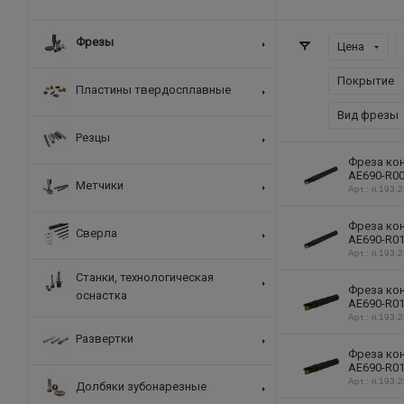
Фрезы
Цена
Покрытие
Пластины твердосплавные
Вид фрезы
Резцы
Фреза кон
AE690-R00
Метчики
Арт.: ri.193.
Фреза кон
Сверла
AE690-R01
Арт.: ri.193.
Станки, технологическая
Фреза кон
оснастка
AE690-R01
Арт.: ri.193.
Развертки
Фреза кон
AE690-R01
Арт.: ri.193.
Долбяки зубонарезные