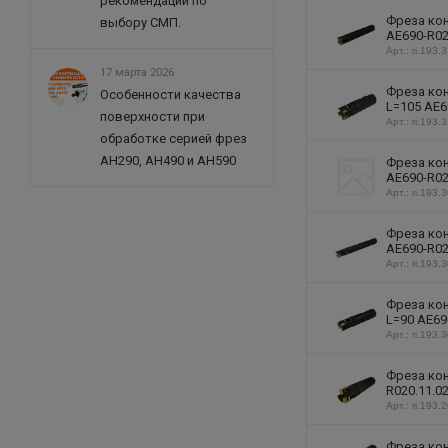
рекомендации по
Фреза кон
выбору СМП.
AE690-R02
Арт.: ri.193.
17 марта 2026
Фреза кон
Особенности качества
L=105 AE6
поверхности при
Арт.: ri.193.
обработке серией фрез
AH290, AH490 и AH590
Фреза кон
AE690-R02
Арт.: ri.193.
Фреза кон
AE690-R02
Арт.: ri.193.
Фреза кон
L=90 AE69
Арт.: ri.193.
Фреза кон
R020.11.0
Арт.: ri.193.
Фреза кон