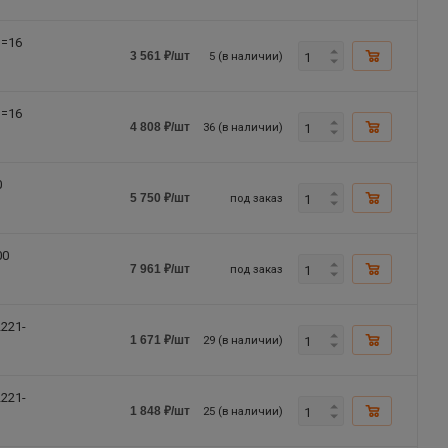
n=16
5 (в наличии)
3 561
₽
/шт
n=16
36 (в наличии)
4 808
₽
/шт
0
под заказ
5 750
₽
/шт
00
под заказ
7 961
₽
/шт
221-
29 (в наличии)
1 671
₽
/шт
221-
25 (в наличии)
1 848
₽
/шт