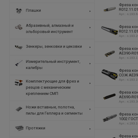
Фреза кон
R012.11.0
Плашки
Арт.: ri.193.
Абразивный, алмазный и
Фреза кон
R012.11.0
эльборовый инструмент
Арт.: ri.193.
Зенкеры, зенковки и цековки
Фреза кон
AE390-R01
Арт.: ri.193.
Измерительный инструмент,
калибры
Фреза кон
СОЖ AE390
Арт.: ri.193.
Комплектующие для фрез и
резцов с механическим
Фреза кон
креплением СМП
AE690-R01
Арт.: ri.193.
Ножи вставные, полотна,
пилы для Геллера и сегменты
Фреза кон
1002 ГОСТ
Арт.: ri.193.
Протяжки
Фреза кон