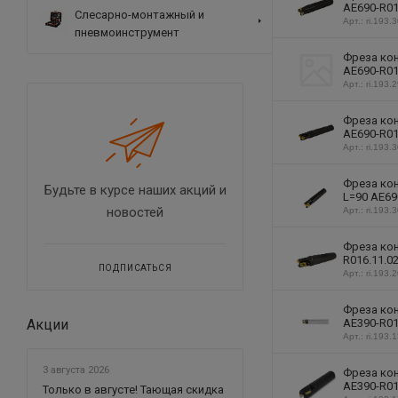
AE690-R01
Слесарно-монтажный и
Арт.: ri.193.
пневмоинструмент
Фреза кон
AE690-R01
Арт.: ri.193.
Фреза кон
AE690-R01
Арт.: ri.193.
Фреза кон
Будьте в курсе наших акций и
L=90 AE69
новостей
Арт.: ri.193.
Фреза кон
R016.11.0
ПОДПИСАТЬСЯ
Арт.: ri.193.
Фреза кон
AE390-R01
Акции
Арт.: ri.193.
3 августа 2026
Фреза кон
AE390-R01
Только в августе! Тающая скидка