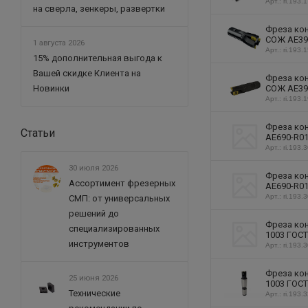
Арт.: ri.193.
на сверла, зенкеры, развертки
Фреза кон
СОЖ AE390
1 августа 2026
Арт.: ri.193.
15% дополнительная выгода к
Вашей скидке Клиента на
Фреза кон
СОЖ AE390
Новинки
Арт.: ri.193.
Фреза кон
Статьи
AE690-R01
Арт.: ri.193.
30 июля 2026
Фреза кон
Ассортимент фрезерных
AE690-R01
Арт.: ri.193.
СМП: от универсальных
решений до
Фреза кон
специализированных
1003 ГОСТ
инструментов
Арт.: ri.193.
Фреза кон
25 июня 2026
1003 ГОСТ
Технические
Арт.: ri.193.