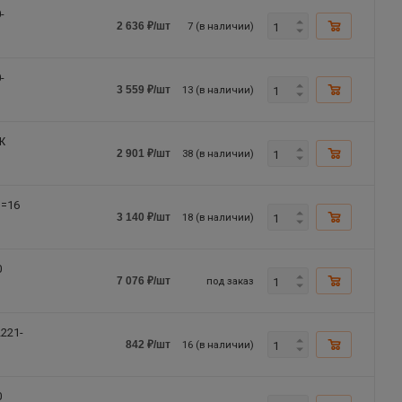
-
7 (в наличии)
2 636
₽
/шт
-
13 (в наличии)
3 559
₽
/шт
Ж
38 (в наличии)
2 901
₽
/шт
n=16
18 (в наличии)
3 140
₽
/шт
0
под заказ
7 076
₽
/шт
221-
16 (в наличии)
842
₽
/шт
0