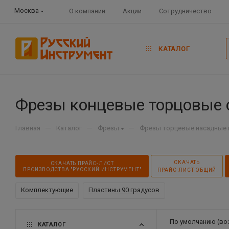
Москва
О компании
Акции
Сотрудничество
КАТАЛОГ
Фрезы концевые торцовые 
—
—
—
Главная
Каталог
Фрезы
Фрезы торцевые насадные 
СКАЧАТЬ
СКАЧАТЬ ПРАЙС-ЛИСТ
ПРОИЗВОДСТВА "РУССКИЙ ИНСТРУМЕНТ"
ПРАЙС-ЛИСТ ОБЩИЙ
Комплектующие
Пластины 90 градусов
По умолчанию (во
КАТАЛОГ