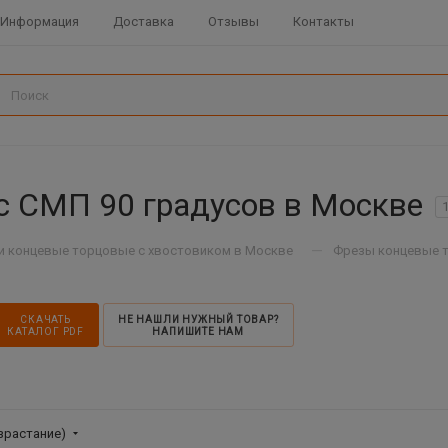
Информация
Доставка
Отзывы
Контакты
с СМП 90 градусов в Москве
—
и концевые торцовые с хвостовиком в Москве
Фрезы концевые т
СКАЧАТЬ
НЕ НАШЛИ НУЖНЫЙ ТОВАР?
КАТАЛОГ PDF
НАПИШИТЕ НАМ
зрастание)