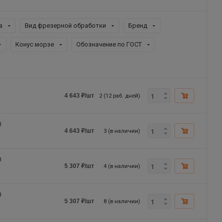
а
Вид фрезерной обработки
Бренд
Конус морзе
Обозначение по ГОСТ
2 (12 раб. дней)
4 643
₽
/шт
0
3 (в наличии)
4 643
₽
/шт
0
4 (в наличии)
5 307
₽
/шт
0
8 (в наличии)
5 307
₽
/шт