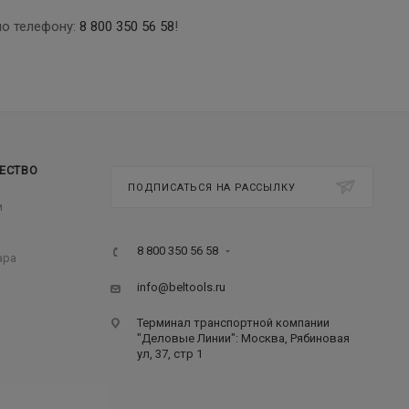
по телефону:
8 800 350 56 58
!
ЕСТВО
ПОДПИСАТЬСЯ НА РАССЫЛКУ
м
8 800 350 56 58
ара
info@beltools.ru
Терминал транспортной компании
"Деловые Линии": Москва, Рябиновая
ул, 37, стр 1