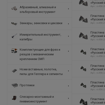
«Русский 
Арт.: ri.456.
Абразивный, алмазный и
эльборовый инструмент
Пластина 
«Русский 
Зенкеры, зенковки и цековки
Арт.: ri.456.
Пластина 
Измерительный инструмент,
«Русский 
калибры
Арт.: ri.456.
Пластина 
Комплектующие для фрез и
«Русский 
резцов с механическим
Арт.: ri.456.
креплением СМП
Пластина 
«Русский 
Ножи вставные, полотна,
Арт.: ri.456.
пилы для Геллера и сегменты
Пластина 
Протяжки
«Русский 
Арт.: ri.456.
Слесарно-монтажный и
Пластина 
пневмоинструмент
«Русский 