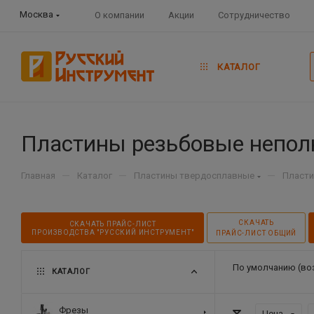
Москва
О компании
Акции
Сотрудничество
КАТАЛОГ
Пластины резьбовые непол
—
—
—
Главная
Каталог
Пластины твердосплавные
Пласти
СКАЧАТЬ
СКАЧАТЬ ПРАЙС-ЛИСТ
ПРОИЗВОДСТВА "РУССКИЙ ИНСТРУМЕНТ"
ПРАЙС-ЛИСТ ОБЩИЙ
По умолчанию (во
КАТАЛОГ
Фрезы
Цена