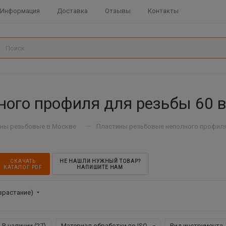
Информация
Доставка
Отзывы
Контакты
ного профиля для резьбы 60 
—
ны резьбовые в Москве
Пластины резьбовые неполного профиля
СКАЧАТЬ
НЕ НАШЛИ НУЖНЫЙ ТОВАР?
КАТАЛОГ PDF
НАПИШИТЕ НАМ
зрастание)
В наличии (
27
)
Материал обработки по ISO
Вид инструмента