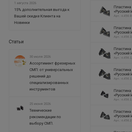
1 августа 2026
Пластина
15% дополнительная выгода к
«Русский 
Вашей скидке Клиента на
Арт.: ri.456.9
Новинки
Пластина
«Русский 
Арт.: ri.456.
Статьи
Пластина
«Русский 
30 июля 2026
Арт.: ri.456.1
Ассортимент фрезерных
Пластина
СМП: от универсальных
«Русский 
решений до
Арт.: ri.456.
специализированных
инструментов
Пластина
«Русский 
Арт.: ri.456.1
25 июня 2026
Технические
Пластина
«Русский 
рекомендации по
Арт.: ri.456.2
выбору СМП.