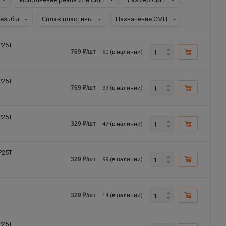
резьбы
Сплав пластины
Назначение СМП
P25T
50 (в наличии)
769
₽
/шт
P25T
99 (в наличии)
769
₽
/шт
P25T
47 (в наличии)
329
₽
/шт
P25T
99 (в наличии)
329
₽
/шт
14 (в наличии)
329
₽
/шт
P25T