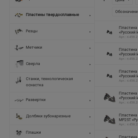
Обозначени
Пластины твердосплавные
Пластина 
Резцы
«Русский 
Арт.: ri.456.
Метчики
Пластина 
«Русский 
Арт.: ri.456.
Сверла
Пластина 
«Русский 
Станки, технологическая
Арт.: ri.456.
оснастка
Пластина 
«Русский 
Развертки
Арт.: ri.456.
Пластина 
Долбяки зубонарезные
MP25T «Ру
Арт.: ri.456.
Плашки
Пластина 