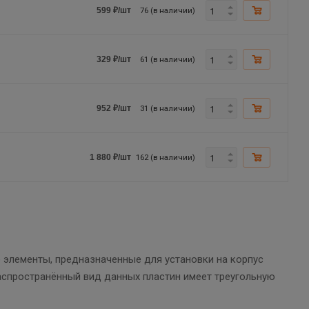
76 (в наличии)
599
₽
/шт
61 (в наличии)
329
₽
/шт
31 (в наличии)
952
₽
/шт
162 (в наличии)
1 880
₽
/шт
 элементы, предназначенные для установки на корпус
распространённый вид данных пластин имеет треугольную