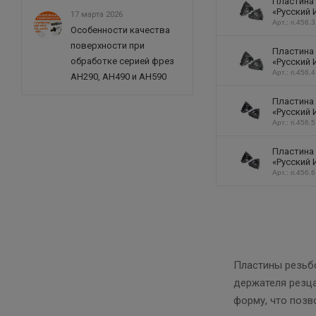
Пластина
«Русский 
17 марта 2026
Арт.: ri.456.3
Особенности качества
поверхности при
Пластина
обработке серией фрез
«Русский 
Арт.: ri.456.4
AH290, AH490 и AH590
Пластина
«Русский 
Арт.: ri.456.5
Пластина
«Русский 
Арт.: ri.456.6
Пластины резьбо
держателя резца
форму, что позв