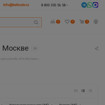
info@beltools.ru
8 800 350 56 58
0
0
0
в Москве
28
 для резьбы 60 в Москве
Исполнение резца или СМП
Размер СМП