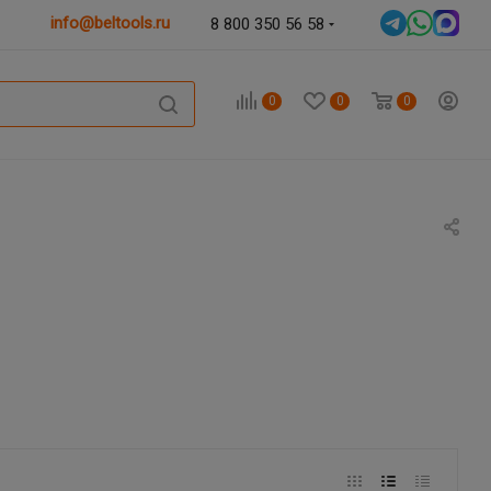
info@beltools.ru
8 800 350 56 58
0
0
0