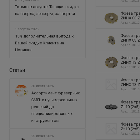
Арт.: ri.181.
Только в августе! Тающая скидка
Фреза тре
на сверла, зенкеры, развертки
ZNHX 03 Z
Арт.: ri.181.
1 августа 2026
Фреза тре
15% дополнительная выгода к
ZNHX 03 Z
Вашей скидке Клиента на
Арт.: ri.181.
Новинки
Фреза тре
ZNHX T3 Z
Арт.: ri.181.
Статьи
Фреза тре
ZNHX T3 Z
30 июля 2026
Арт.: ri.181.
Ассортимент фрезерных
СМП: от универсальных
Фреза тре
Z=10 (2х5
решений до
Арт.: ri.181.
специализированных
инструментов
Фреза тре
Z=10 (2х5
Арт.: ri.181.
25 июня 2026