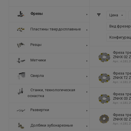
Фрезы
Цена
Вид фрезер
Пластины твердосплавные
Конфигурац
Резцы
Фреза тре
ZNHX 02 Z
Метчики
Арт.: ri.181.
Фреза тре
Сверла
ZNHX T2 Z
Арт.: ri.181.
Станки, технологическая
Фреза тре
оснастка
ZNHX 03 Z
Арт.: ri.181.
Развертки
Фреза тре
ZNHX 02 Z
Арт.: ri.181.
Долбяки зубонарезные