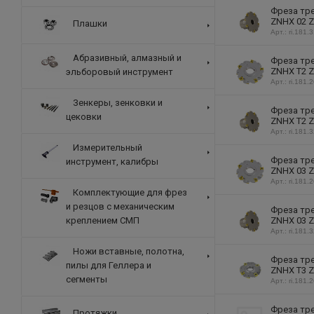
Фреза тре
ZNHX 02 Z
Плашки
Арт.: ri.181.
Абразивный, алмазный и
Фреза тре
ZNHX T2 Z
эльборовый инструмент
Арт.: ri.181.
Зенкеры, зенковки и
Фреза тре
цековки
ZNHX T2 Z
Арт.: ri.181.
Измерительный
Фреза тре
инструмент, калибры
ZNHX 03 Z
Арт.: ri.181.
Комплектующие для фрез
и резцов с механическим
Фреза тре
ZNHX 03 Z
креплением СМП
Арт.: ri.181.
Ножи вставные, полотна,
Фреза тре
пилы для Геллера и
ZNHX T3 Z
сегменты
Арт.: ri.181.
Фреза тре
Протяжки