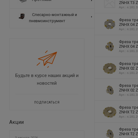
ZNHX T3 Z
Арт.: ri.181.
Слесарно-монтажный и
Фреза тре
пневмоинструмент
ZNHX 04 Z
Арт.: ri.181.
Фреза тре
ZNHX 04 Z
Арт.: ri.181.
Фреза тре
ZNHX 02 Z
Арт.: ri.181.
Будьте в курсе наших акций и
новостей
Фреза тре
ZNHX 02 Z
Арт.: ri.181.
ПОДПИСАТЬСЯ
Фреза тре
ZNHX T2 Z
Арт.: ri.181.
Акции
Фреза тре
ZNHX T2 Z
3 августа 2026