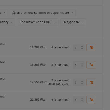
а
Диаметр посадочного отверстия, мм
талогу
Обозначение по ГОСТ
Вид фрезы
ием
4 (в наличии)
18 288
₽
/шт
ием
3 (в наличии)
18 288
₽
/шт
ием
2 (в наличии)
17 558
₽
/шт
20 (41 раб. дней)
ием
4 (в наличии)
21 362
₽
/шт