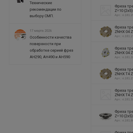
Технические
Фреза тре
рекомендации по
Z=10 (2х5
Арт.: ri.181.
выбору СМП.
Фреза тре
17 марта 2026
ZNHX 04 Z
Арт.: ri.181.
Особенности качества
поверхности при
Фреза тре
обработке серией фрез
ZNHX 04 Z
AH290, AH490 и AH590
Арт.: ri.181.
Фреза тре
ZNHX T4 Z
Арт.: ri.181.
Фреза тре
ZNHX T4 Z
Арт.: ri.181.
Фреза тре
Z=10 (2х5
Арт.: ri.181.
Фреза тре