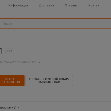
Информация
Доставка
Отзывы
Контакты
П
244
зы трехсторонние с СМП
СКАЧАТЬ
НЕ НАШЛИ НУЖНЫЙ ТОВАР?
КАТАЛОГ PDF
НАПИШИТЕ НАМ
зрастание)