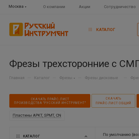
Москва
О компании
Акции
Сотрудничество
КАТАЛОГ
Фрезы трехсторонние с СМ
—
—
—
—
Главная
Каталог
Фрезы
Фрезы дисковые
Фре
СКАЧАТЬ
СКАЧАТЬ ПРАЙС-ЛИСТ
ПРОИЗВОДСТВА "РУССКИЙ ИНСТРУМЕНТ"
ПРАЙС-ЛИСТ ОБЩИЙ
Пластины APKT, SPMT, CN
По умолчанию (во
КАТАЛОГ