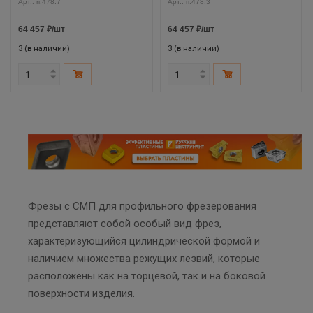
Арт.: ri.478.7
Арт.: ri.478.3
64 457
₽
/шт
64 457
₽
/шт
3 (в наличии)
3 (в наличии)
Фрезы с СМП для профильного фрезерования
представляют собой особый вид фрез,
характеризующийся цилиндрической формой и
наличием множества режущих лезвий, которые
расположены как на торцевой, так и на боковой
поверхности изделия.