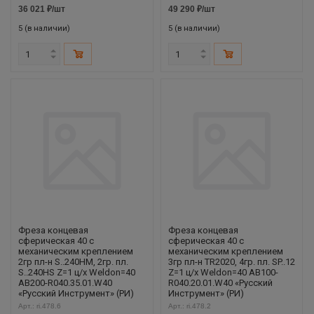
36 021
₽
/шт
49 290
₽
/шт
5 (в наличии)
5 (в наличии)
Фреза концевая
Фреза концевая
сферическая 40 с
сферическая 40 с
механическим креплением
механическим креплением
2гр пл-н S..240HM, 2гр. пл.
3гр пл-н TR2020, 4гр. пл. SP..12
S..240HS Z=1 ц/х Weldon=40
Z=1 ц/х Weldon=40 AB100-
AB200-R040.35.01.W40
R040.20.01.W40 «Русский
«Русский Инструмент» (РИ)
Инструмент» (РИ)
Арт.: ri.478.6
Арт.: ri.478.2