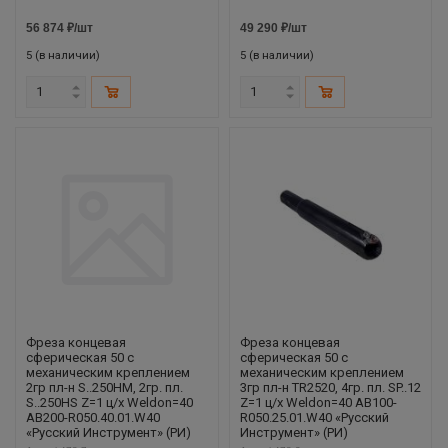
56 874
₽
/шт
49 290
₽
/шт
5 (в наличии)
5 (в наличии)
Фреза концевая
Фреза концевая
сферическая 50 с
сферическая 50 с
механическим креплением
механическим креплением
2гр пл-н S..250HM, 2гр. пл.
3гр пл-н TR2520, 4гр. пл. SP..12
S..250HS Z=1 ц/х Weldon=40
Z=1 ц/х Weldon=40 AB100-
AB200-R050.40.01.W40
R050.25.01.W40 «Русский
«Русский Инструмент» (РИ)
Инструмент» (РИ)