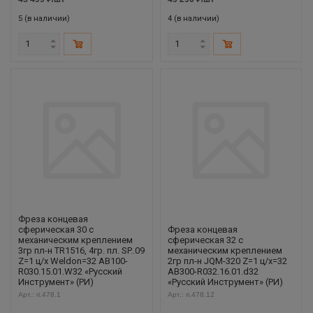
5 (в наличии)
4 (в наличии)
Фреза концевая
сферическая 30 с
Фреза концевая
механическим креплением
сферическая 32 с
3гр пл-н TR1516, 4гр. пл. SP..09
механическим креплением
Z=1 ц/х Weldon=32 AB100-
2гр пл-н JQM-320 Z=1 ц/х=32
R030.15.01.W32 «Русский
AB300-R032.16.01.d32
Инструмент» (РИ)
«Русский Инструмент» (РИ)
Арт.: ri.478.1
Арт.: ri.478.12