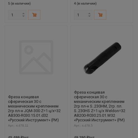
5 (в наличии)
4 (в наличии)
Фреза концевая
Фреза концевая
сферическая 30 с
сферическая 30 с
механическим креплением
механическим креплением
2гр пл-н S..230HM, 2гр. пл.
2гр пл-н JQM-300 Z=1 ц/х=32
S..230HS Z=1 ц/х Weldon=32
AB300-R030.15.01.d32
AB200-R030.25.01.W32
«Русский Инструмент» (РИ)
«Русский Инструмент» (РИ)
Арт.: ri.478.11
Арт.: ri.478.5
45 499
₽
/шт
49 290
₽
/шт