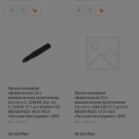
Фреза концевая
сферическая 20 с
Фреза концевая
механическим креплением
сферическая 25 с
2гр пл-н S..220HM, 2гр. пл.
механическим креплением
S..220HS Z=1 ц/х Weldon=25
2гр пл-н JQM-250 Z=1 ц/х=25
AB200-R020.18.01.W25
AB300-R025.12.01.d25
«Русский Инструмент» (РИ)
«Русский Инструмент» (РИ)
Арт.: ri.478.4
Арт.: ri.478.10
36 418
₽
/шт
36 021
₽
/шт