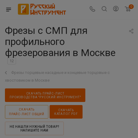
0
Фрезы с СМП для
профильного
фрезерования в Москве
12
Фрезы торцевые насадные и концевые торцовые с
хвостовиком в Москве
СКАЧАТЬ ПРАЙС-ЛИСТ
ПРОИЗВОДСТВА "РУССКИЙ ИНСТРУМЕНТ"
СКАЧАТЬ
СКАЧАТЬ
КАТАЛОГ PDF
ПРАЙС-ЛИСТ ОБЩИЙ
НЕ НАШЛИ НУЖНЫЙ ТОВАР?
НАПИШИТЕ НАМ