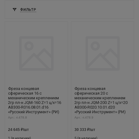
ФИЛЬТР
Фреза концевая
Фреза концевая
сферическая 16 с
сферическая 20 с
механическим креплением
механическим креплением
2гр пл-н JQM-160 Z=1 ц/х=16
2гр пл-н JQM-200 Z=1 ц/х=20
AB300-R016.08.01.d16
AB300-R020.10.01.d20
«Русский Инструмент» (РИ)
«Русский Инструмент» (РИ)
Арт.: ri.478.8
Арт.: ri.478.9
24 645
₽
/шт
30 333
₽
/шт
1 (в наличии)
5 (в наличии)