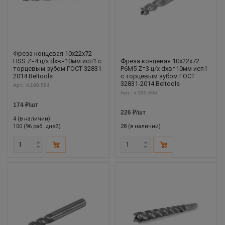
Фреза концевая 10х22х72
HSS Z=4 ц/х dхв=10мм исп1 с
Фреза концевая 10х22х72
торцевым зубом ГОСТ 32831-
Р6М5 Z=3 ц/х dхв=10мм исп1
2014 Beltools
с торцевым зубом ГОСТ
32831-2014 Beltools
Арт.: ri.190.584
Арт.: ri.190.656
174
₽
/шт
226
₽
/шт
4 (в наличии)
100 (96 раб. дней)
28 (в наличии)