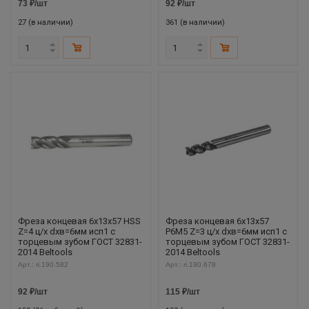
73
₽
/шт
92
₽
/шт
27 (в наличии)
361 (в наличии)
Фреза концевая 6х13х57 HSS
Фреза концевая 6х13х57
Z=4 ц/х dхв=6мм исп1 с
Р6М5 Z=3 ц/х dхв=6мм исп1 с
торцевым зубом ГОСТ 32831-
торцевым зубом ГОСТ 32831-
2014 Beltools
2014 Beltools
Арт.: ri.190.582
Арт.: ri.190.678
92
₽
/шт
115
₽
/шт