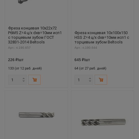
Фреза концевая 10х22х72
Р6М5 Z=4 ц/х dхв=10мм исп1
Фреза концевая 10х100х150
с торцевым зубом ГОСТ
HSS Z=4 ц/х dхв=10мм исп1 с
32831-2014 Beltools
торцевым зубом Beltools
Арт.: ri.190.657
Арт.: ri.190.644
226
₽
/шт
645
₽
/шт
133 (от 12 раб. дней)
64 (от 27 раб. дней)