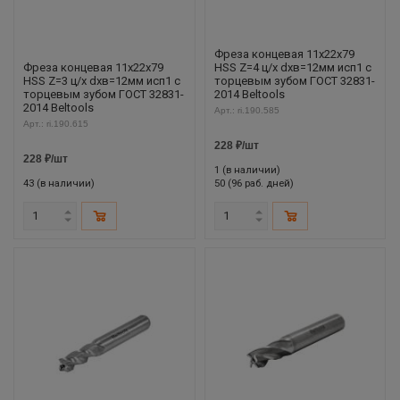
Фреза концевая 11х22х79
Фреза концевая 11х22х79
HSS Z=4 ц/х dхв=12мм исп1 с
HSS Z=3 ц/х dхв=12мм исп1 с
торцевым зубом ГОСТ 32831-
торцевым зубом ГОСТ 32831-
2014 Beltools
2014 Beltools
Арт.: ri.190.585
Арт.: ri.190.615
228
₽
/шт
228
₽
/шт
1 (в наличии)
43 (в наличии)
50 (96 раб. дней)