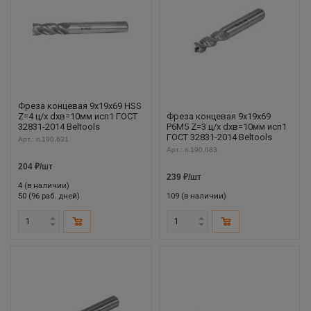
Фреза концевая 9х19х69 HSS
Z=4 ц/х dхв=10мм исп1 ГОСТ
Фреза концевая 9х19х69
32831-2014 Beltools
Р6М5 Z=3 ц/х dхв=10мм исп1
ГОСТ 32831-2014 Beltools
Арт.: ri.190.631
Арт.: ri.190.683
204
₽
/шт
239
₽
/шт
4 (в наличии)
50 (96 раб. дней)
109 (в наличии)