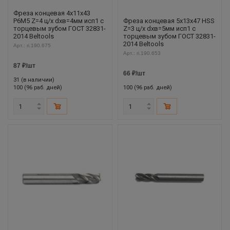
Фреза концевая 4х11х43
Р6М5 Z=4 ц/х dхв=4мм исп1 с
Фреза концевая 5х13х47 HSS
торцевым зубом ГОСТ 32831-
Z=3 ц/х dхв=5мм исп1 с
2014 Beltools
торцевым зубом ГОСТ 32831-
2014 Beltools
Арт.: ri.190.675
Арт.: ri.190.653
87
₽
/шт
66
₽
/шт
31 (в наличии)
100 (96 раб. дней)
100 (96 раб. дней)