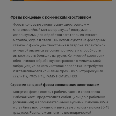
Фрезы концевые с коническим хвостовиком
Фрезы концевые с коническим хвостовиком –
многолезвийный металлорежущий инструмент,
используемый для обработки заготовок из мягкого
металла, чугуна и стали. Они используются на фрезерных
станках с фиксацией хвостовика в патроне. Характерной
их чертой является высокая прочность и способность
выдерживать большие нагрузки. Конический хвостовик
обеспечивает обработку поверхности с минимальной
вибрацией, из-за чего чистовая обработка не требуется.
Изготавливаются концевые фрезы из быстрорежущей
стали Р9, Р9К5, Р18, Р6М5, Р6М5К5, HSS.
Строение концевой фрезы с коническим хвостовиком
Концевая фреза состоит рабочей части и хвостовика.
Рабочая часть представляет собой цилиндр с рабочими
(основными) и вспомогательными зубьями. Рабочие зубья
могут быть наклонные или винтовые с углом наклона 30-45
градусов. Расположены они на цилиндрической