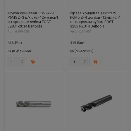
Фреза концевая 11х22х79
Фреза концевая 11х22х79
Р6М5 Z=3 ц/х dхв=12мм исп1
Р6М5 Z=4 ц/х dхв=12мм исп1
с торцевым зубом ГОСТ
с торцевым зубом ГОСТ
32831-2014 Beltools
32831-2014 Beltools
Арт.: ri.190.658
Арт.: ri.190.659
316
₽
/шт
315
₽
/шт
64 (в наличии)
55 (в наличии)