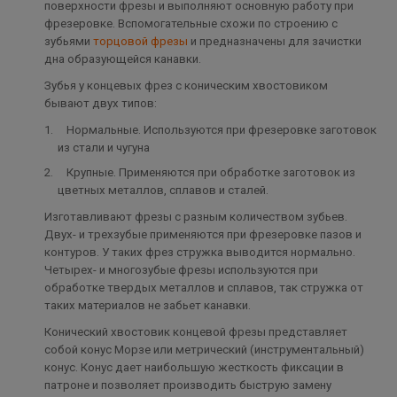
поверхности фрезы и выполняют основную работу при
фрезеровке. Вспомогательные схожи по строению с
зубьями
торцовой фрезы
и предназначены для зачистки
дна образующейся канавки.
Зубья у концевых фрез с коническим хвостовиком
бывают двух типов:
Нормальные. Используются при фрезеровке заготовок
из стали и чугуна
Крупные. Применяются при обработке заготовок из
цветных металлов, сплавов и сталей.
Изготавливают фрезы с разным количеством зубьев.
Двух- и трехзубые применяются при фрезеровке пазов и
контуров. У таких фрез стружка выводится нормально.
Четырех- и многозубые фрезы используются при
обработке твердых металлов и сплавов, так стружка от
таких материалов не забьет канавки.
Конический хвостовик концевой фрезы представляет
собой конус Морзе или метрический (инструментальный)
конус. Конус дает наибольшую жесткость фиксации в
патроне и позволяет производить быструю замену