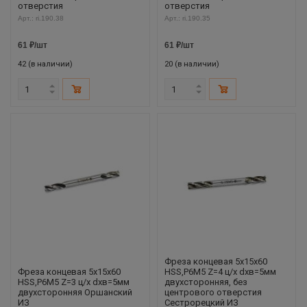
отверстия
отверстия
Арт.: ri.190.38
Арт.: ri.190.35
61
₽
/шт
61
₽
/шт
42 (в наличии)
20 (в наличии)
Фреза концевая 5х15х60
Фреза концевая 5х15х60
HSS,Р6М5 Z=4 ц/х dхв=5мм
HSS,Р6М5 Z=3 ц/х dхв=5мм
двухсторонняя, без
двухсторонняя Оршанский
центрового отверстия
ИЗ
Сестрорецкий ИЗ