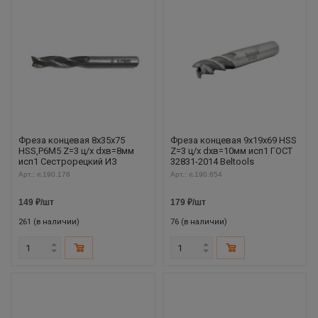
Фреза концевая 8х35х75
Фреза концевая 9х19х69 HSS
HSS,Р6М5 Z=3 ц/х dхв=8мм
Z=3 ц/х dхв=10мм исп1 ГОСТ
исп1 Сестрорецкий ИЗ
32831-2014 Beltools
Арт.: ri.190.176
Арт.: ri.190.654
149
₽
/шт
179
₽
/шт
261 (в наличии)
76 (в наличии)