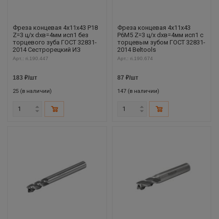
Фреза концевая 4х11х43 Р18
Фреза концевая 4х11х43
Z=3 ц/х dхв=4мм исп1 без
Р6М5 Z=3 ц/х dхв=4мм исп1 с
торцевого зуба ГОСТ 32831-
торцевым зубом ГОСТ 32831-
2014 Сестрорецкий ИЗ
2014 Beltools
Арт.: ri.190.447
Арт.: ri.190.674
183
₽
/шт
87
₽
/шт
25 (в наличии)
147 (в наличии)