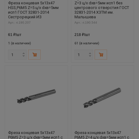
Фреза концевая 5х13х47
Z=3 ц/х dхв=5мм исп1 без
HSS,Р6М5 Z=5 ц/х dхв=5мм
центрового отверстия ГОСТ
исп1 ГОСТ 32831-2014
32831-2014 ХЗТМ им.
Сестрорецкий ИЗ
Малышева
Арт.: ri.190.207
Арт.: ri.190.544
61
₽
/шт
218
₽
/шт
1 (в наличии)
61 (в наличии)
Фреза концевая 5х13х47
Фреза концевая 5х13х47
Р6М5 Z=3 ц/х dхв=5мм исп1 с
Р6М5 Z=4 ц/х dхв=5мм исп1 с