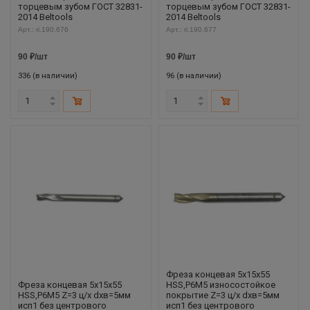
торцевым зубом ГОСТ 32831-
торцевым зубом ГОСТ 32831-
2014 Beltools
2014 Beltools
Арт.: ri.190.676
Арт.: ri.190.677
90
₽
/шт
90
₽
/шт
336 (в наличии)
96 (в наличии)
Фреза концевая 5х15х55
Фреза концевая 5х15х55
HSS,Р6М5 износостойкое
HSS,Р6М5 Z=3 ц/х dхв=5мм
покрытие Z=3 ц/х dхв=5мм
исп1 без центрового
исп1 без центрового