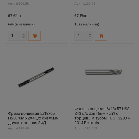
Арт.: ri.190.58
Арт.: ri.190.44
67
₽
/шт
67
₽
/шт
644 (в наличии)
13 (в наличии)
Фреза концевая 6х13х57 HSS
Фреза концевая 5х18х65
Z=3 ц/х dхв=6мм исп1 с
HSS,Р6М5 Z=4 ц/х dхв=5мм
торцевым зубом ГОСТ 32831-
двухсторонняя ЗиД
2014 Beltools
Арт.: ri.190.46
Арт.: ri.190.613