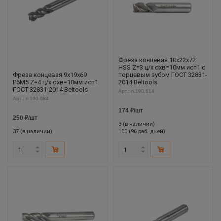
Фреза концевая 10х22х72
HSS Z=3 ц/х dхв=10мм исп1 с
Фреза концевая 9х19х69
торцевым зубом ГОСТ 32831-
Р6М5 Z=4 ц/х dхв=10мм исп1
2014 Beltools
ГОСТ 32831-2014 Beltools
Арт.: ri.190.614
Арт.: ri.190.684
174
₽
/шт
250
₽
/шт
3 (в наличии)
37 (в наличии)
100 (96 раб. дней)