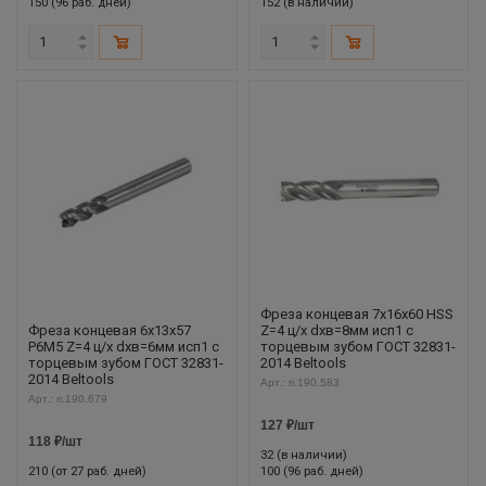
150 (96 раб. дней)
152 (в наличии)
Фреза концевая 7х16х60 HSS
Фреза концевая 6х13х57
Z=4 ц/х dхв=8мм исп1 с
Р6М5 Z=4 ц/х dхв=6мм исп1 с
торцевым зубом ГОСТ 32831-
торцевым зубом ГОСТ 32831-
2014 Beltools
2014 Beltools
Арт.: ri.190.583
Арт.: ri.190.679
127
₽
/шт
118
₽
/шт
32 (в наличии)
210 (от 27 раб. дней)
100 (96 раб. дней)