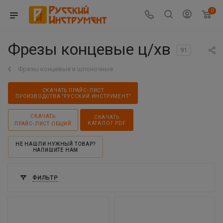
0
Фрезы концевые ц/хв
91
Фрезы концевые и шпоночные
СКАЧАТЬ ПРАЙС-ЛИСТ
ПРОИЗВОДСТВА "РУССКИЙ ИНСТРУМЕНТ"
СКАЧАТЬ
СКАЧАТЬ
КАТАЛОГ PDF
ПРАЙС-ЛИСТ ОБЩИЙ
НЕ НАШЛИ НУЖНЫЙ ТОВАР?
НАПИШИТЕ НАМ
ФИЛЬТР