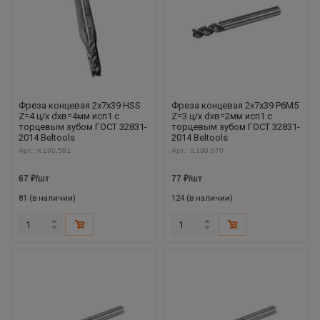
Фреза концевая 2х7х39 HSS
Фреза концевая 2х7х39 Р6М5
Z=4 ц/х dхв=4мм исп1 с
Z=3 ц/х dхв=2мм исп1 с
торцевым зубом ГОСТ 32831-
торцевым зубом ГОСТ 32831-
2014 Beltools
2014 Beltools
Арт.: ri.190.581
Арт.: ri.190.670
67
₽
/шт
77
₽
/шт
81 (в наличии)
124 (в наличии)