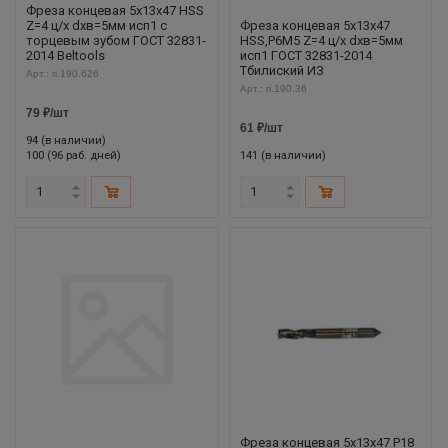
Фреза концевая 5х13х47 HSS
Z=4 ц/х dхв=5мм исп1 с
Фреза концевая 5х13х47
торцевым зубом ГОСТ 32831-
HSS,Р6М5 Z=4 ц/х dхв=5мм
2014 Beltools
исп1 ГОСТ 32831-2014
Тбилиский ИЗ
Арт.: ri.190.626
Арт.: ri.190.36
79
₽
/шт
61
₽
/шт
94 (в наличии)
100 (96 раб. дней)
141 (в наличии)
Фреза концевая 5х13х47 Р18