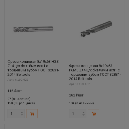
Фреза концевая 8х19х63 HSS
Z=4 ц/х dхв=8мм исп1 с
Фреза концевая 8х19х63
торцевым зубом ГОСТ 32831-
Р6М5 Z=4 ц/х dхв=8мм исп1 с
2014 Beltools
торцевым зубом ГОСТ 32831-
2014 Beltools
Арт.: ri.190.627
Арт.: ri.190.682
116
₽
/шт
161
₽
/шт
97 (в наличии)
150 (96 раб. дней)
134 (в наличии)