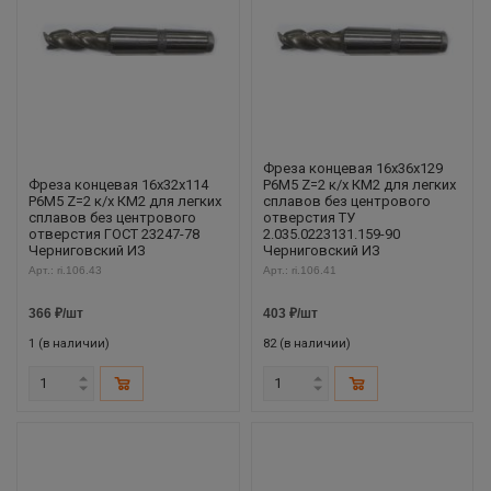
Фреза концевая 16х36х129
Фреза концевая 16х32х114
Р6М5 Z=2 к/х КМ2 для легких
Р6М5 Z=2 к/х КМ2 для легких
сплавов без центрового
сплавов без центрового
отверстия ТУ
отверстия ГОСТ 23247-78
2.035.0223131.159-90
Черниговский ИЗ
Черниговский ИЗ
Арт.: ri.106.43
Арт.: ri.106.41
366
₽
/шт
403
₽
/шт
1 (в наличии)
82 (в наличии)