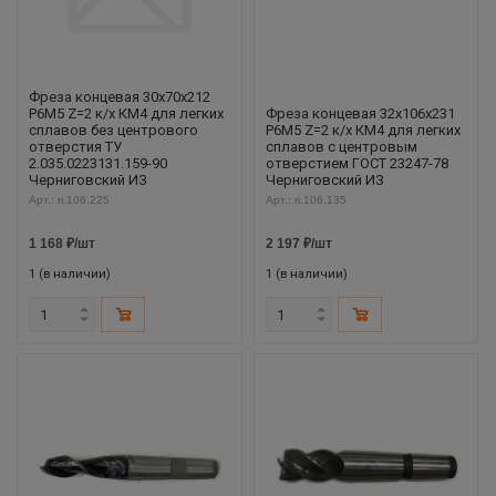
Фреза концевая 30х70х212
Р6М5 Z=2 к/х КМ4 для легких
Фреза концевая 32х106х231
сплавов без центрового
Р6М5 Z=2 к/х КМ4 для легких
отверстия ТУ
сплавов с центровым
2.035.0223131.159-90
отверстием ГОСТ 23247-78
Черниговский ИЗ
Черниговский ИЗ
Арт.: ri.106.225
Арт.: ri.106.135
1 168
₽
/шт
2 197
₽
/шт
1 (в наличии)
1 (в наличии)