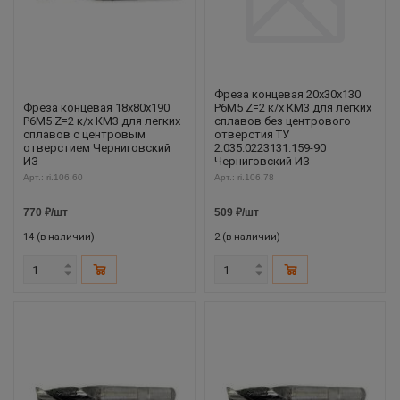
Фреза концевая 20х30х130
Фреза концевая 18х80х190
Р6М5 Z=2 к/х КМ3 для легких
Р6М5 Z=2 к/х КМ3 для легких
сплавов без центрового
сплавов с центровым
отверстия ТУ
отверстием Черниговский
2.035.0223131.159-90
ИЗ
Черниговский ИЗ
Арт.: ri.106.60
Арт.: ri.106.78
770
₽
/шт
509
₽
/шт
14 (в наличии)
2 (в наличии)