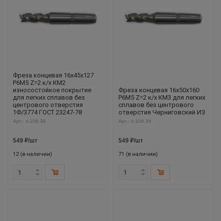
Фреза концевая 16х45х127
Р6М5 Z=2 к/х КМ2
износостойкое покрытие
Фреза концевая 16х50х160
для легких сплавов без
Р6М5 Z=2 к/х КМ3 для легких
центрового отверстия
сплавов без центрового
1Ф/3774 ГОСТ 23247-78
отверстия Черниговский ИЗ
Арт.: ri.106.39
Арт.: ri.106.36
549
₽
/шт
549
₽
/шт
12 (в наличии)
71 (в наличии)