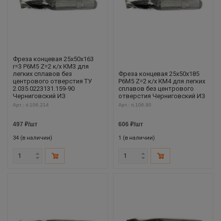
Фреза концевая 25х50х163
r=3 Р6М5 Z=2 к/х КМ3 для
легких сплавов без
Фреза концевая 25х50х185
центрового отверстия ТУ
Р6М5 Z=2 к/х КМ4 для легких
2.035.0223131.159-90
сплавов без центрового
Черниговский ИЗ
отверстия Черниговский ИЗ
Арт.: ri.106.214
Арт.: ri.106.90
497
₽
/шт
606
₽
/шт
34 (в наличии)
1 (в наличии)