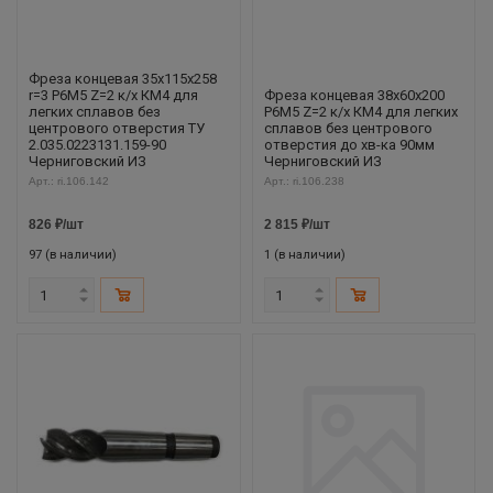
Фреза концевая 35х115х258
r=3 Р6М5 Z=2 к/х КМ4 для
Фреза концевая 38х60х200
легких сплавов без
Р6М5 Z=2 к/х КМ4 для легких
центрового отверстия ТУ
сплавов без центрового
2.035.0223131.159-90
отверстия до хв-ка 90мм
Черниговский ИЗ
Черниговский ИЗ
Арт.: ri.106.142
Арт.: ri.106.238
826
₽
/шт
2 815
₽
/шт
97 (в наличии)
1 (в наличии)