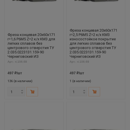
Фреза концевая 20х60х171
Фреза концевая 20х60х171
r=2,5 Р6М5 Z=2 к/х КМ3
r=1,6 Р6М5 Z=2 к/х КМ3 для
износостойкое покрытие
легких сплавов без
для легких сплавов без
центрового отверстия ТУ
центрового отверстия ТУ
2.035.0223131.159-90
2.035.0223131.159-90
Черниговский ИЗ
Черниговский ИЗ
Арт.: ri.106.68
Арт.: ri.106.69
497
₽
/шт
497
₽
/шт
136 (в наличии)
1 (в наличии)