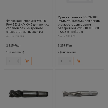
Фреза концевая 40х63х188
Фреза концевая 38х95х200
Р6М5 Z=3 к/х КМ4 для легких
Р6М5 Z=2 к/х КМ5 для легких
сплавов с центровым
сплавов без центрового
отверстием 2223-1083 ГОСТ
отверстия Винницкий ИЗ
16225-81 Beltools
Арт.: ri.106.146
Арт.: ri.106.278
2 815
₽
/шт
3 257
₽
/шт
1 (в наличии)
2 (в наличии)