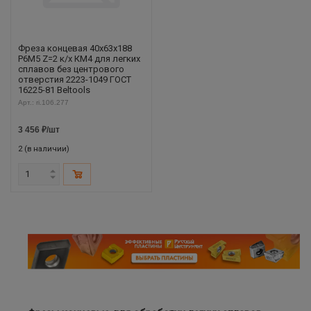
Фреза концевая 40х63х188
Р6М5 Z=2 к/х КМ4 для легких
сплавов без центрового
отверстия 2223-1049 ГОСТ
16225-81 Beltools
Арт.: ri.106.277
3 456
₽
/шт
2 (в наличии)