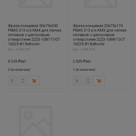
Фреза концевая 50х75х200
Фреза концевая 20х75х174
Р6М5 Z=3 к/х КМ4 для легких
Р6М5 Z=3 к/х КМ3 для легких
сплавов с центровым
сплавов с центровым
отверстием 2223-1087 ГОСТ
отверстием 2223-1068 ГОСТ
16225-81 Beltools
16225-81 Beltools
Арт.: ri.106.279
Арт.: ri.106.276
4 115
₽
/шт
1 225
₽
/шт
2 (в наличии)
1 (в наличии)