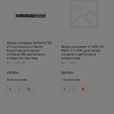
Фреза концевая 6х35х70 Р18
Z=2 ц/х износостойкое
Фреза концевая 9,7х45х140
покрытие для легких
Р6М5 Z=2 КМ2 для легких
сплавов без центрового
сплавов с центровым
отверстия dхв=6мм
отверстием
Арт.: ri.106.246
Арт.: ri.106.3
159
₽
/шт
189
₽
/шт
23 (в наличии)
1 (в наличии)