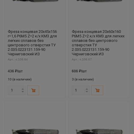
Фреза концевая 20х45х156
Фреза концевая 20х60х160
r=1,6 Р6М5 Z=2 к/х КМ3 для
Р6М5 Z=2 к/х КМ3 для легких
легких сплавов без
сплавов без центрового
центрового отверстия ТУ
отверстия ТУ
2.035.0223131.159-90
2.035.0223131.159-90
Черниговский ИЗ
Черниговский ИЗ
Арт.: ri.106.64
Арт.: ri.106.67
436
₽
/шт
606
₽
/шт
10 (в наличии)
3 (в наличии)