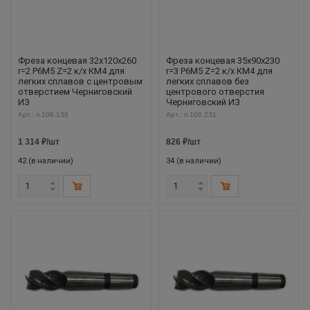
Фреза концевая 32х120х260
Фреза концевая 35х90х230
r=2 Р6М5 Z=2 к/х КМ4 для
r=3 Р6М5 Z=2 к/х КМ4 для
легких сплавов с центровым
легких сплавов без
отверстием Черниговский
центрового отверстия
ИЗ
Черниговский ИЗ
Арт.: ri.106.136
Арт.: ri.106.231
1 314
₽
/шт
826
₽
/шт
42 (в наличии)
34 (в наличии)