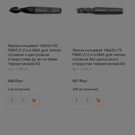
Фреза концевая 18х35х145
Р6М5 Z=2 к/х КМ3 для легких
Фреза концевая 18х65х175
сплавов с центровым
Р6М5 Z=2 к/х КМ3 для легких
отверстием до хв-ка 60мм
сплавов без центрового
Черниговский ИЗ
отверстия Черниговский ИЗ
Арт.: ri.106.45
Арт.: ri.106.47
488
₽
/шт
497
₽
/шт
3 (в наличии)
398 (в наличии)