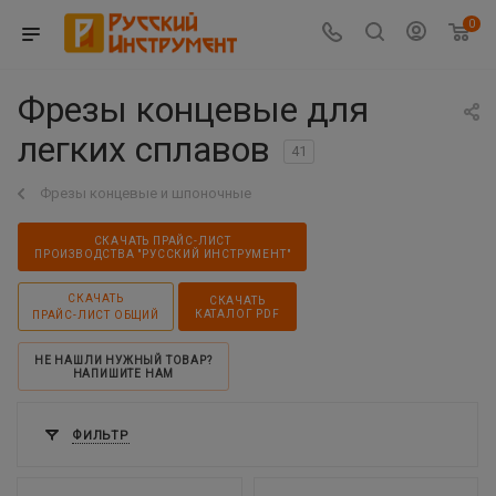
0
Фрезы концевые для
легких сплавов
41
Фрезы концевые и шпоночные
СКАЧАТЬ ПРАЙС-ЛИСТ
ПРОИЗВОДСТВА "РУССКИЙ ИНСТРУМЕНТ"
СКАЧАТЬ
СКАЧАТЬ
КАТАЛОГ PDF
ПРАЙС-ЛИСТ ОБЩИЙ
НЕ НАШЛИ НУЖНЫЙ ТОВАР?
НАПИШИТЕ НАМ
ФИЛЬТР