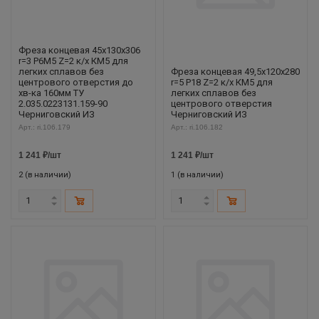
Фреза концевая 45х130х306
r=3 Р6М5 Z=2 к/х КМ5 для
легких сплавов без
Фреза концевая 49,5х120х280
центрового отверстия до
r=5 Р18 Z=2 к/х КМ5 для
хв-ка 160мм ТУ
легких сплавов без
2.035.0223131.159-90
центрового отверстия
Черниговский ИЗ
Черниговский ИЗ
Арт.: ri.106.179
Арт.: ri.106.182
1 241
₽
/шт
1 241
₽
/шт
2 (в наличии)
1 (в наличии)