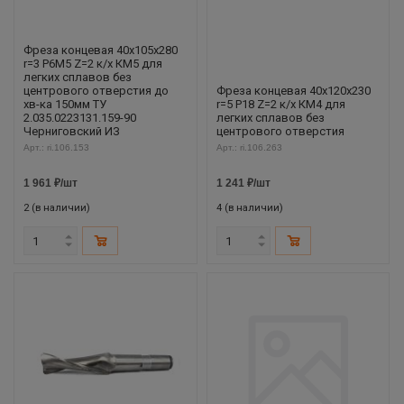
Фреза концевая 40х105х280
r=3 Р6М5 Z=2 к/х КМ5 для
легких сплавов без
центрового отверстия до
Фреза концевая 40х120х230
хв-ка 150мм ТУ
r=5 Р18 Z=2 к/х КМ4 для
2.035.0223131.159-90
легких сплавов без
Черниговский ИЗ
центрового отверстия
Арт.: ri.106.153
Арт.: ri.106.263
1 961
₽
/шт
1 241
₽
/шт
2 (в наличии)
4 (в наличии)