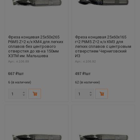
Фреза концевая 25х50х265
Фреза концевая 25х60х165
Р6М5 Z=2 к/х КМ4 для легких
r=2 Р6М5 Z=2 к/х КМ3 для
сплавов без центрового
легких сплавов с центровым
отверстия до хв-ка 150мм
отверстием Черниговский
ХЗТМ им. Малышева
ИЗ
Арт.: ri.106.89
Арт.: ri.106.92
667
₽
/шт
497
₽
/шт
6 (в наличии)
62 (в наличии)