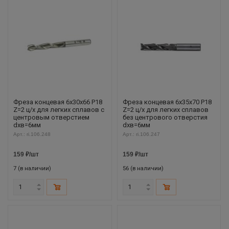
Фреза концевая 6х30х66 Р18
Фреза концевая 6х35х70 Р18
Z=2 ц/х для легких сплавов с
Z=2 ц/х для легких сплавов
центровым отверстием
без центрового отверстия
dхв=6мм
dхв=6мм
Арт.: ri.106.248
Арт.: ri.106.247
159
₽
/шт
159
₽
/шт
7 (в наличии)
56 (в наличии)