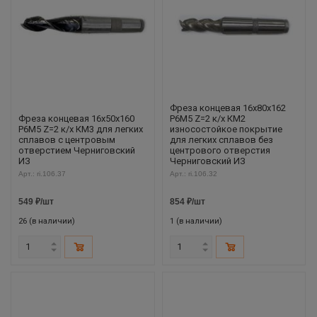
Фреза концевая 16х80х162
Фреза концевая 16х50х160
Р6М5 Z=2 к/х КМ2
Р6М5 Z=2 к/х КМ3 для легких
износостойкое покрытие
сплавов с центровым
для легких сплавов без
отверстием Черниговский
центрового отверстия
ИЗ
Черниговский ИЗ
Арт.: ri.106.37
Арт.: ri.106.32
549
₽
/шт
854
₽
/шт
26 (в наличии)
1 (в наличии)