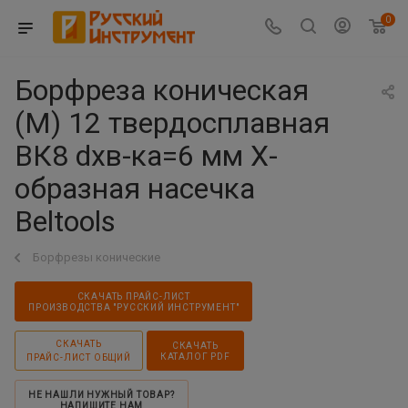
0
Борфреза коническая
(M) 12 твердосплавная
ВК8 dхв-ка=6 мм Х-
образная насечка
Beltools
Борфрезы конические
СКАЧАТЬ ПРАЙС-ЛИСТ
ПРОИЗВОДСТВА "РУССКИЙ ИНСТРУМЕНТ"
СКАЧАТЬ
СКАЧАТЬ
КАТАЛОГ PDF
ПРАЙС-ЛИСТ ОБЩИЙ
НЕ НАШЛИ НУЖНЫЙ ТОВАР?
НАПИШИТЕ НАМ