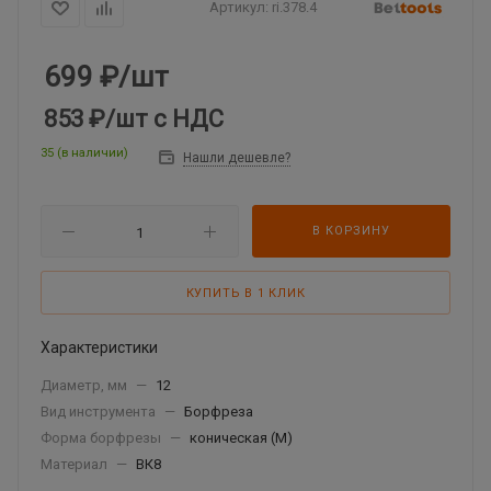
Артикул:
ri.378.4
699
₽
/шт
853 ₽
/шт
с НДС
35 (в наличии)
Нашли дешевле?
В КОРЗИНУ
КУПИТЬ В 1 КЛИК
Характеристики
Диаметр, мм
—
12
Вид инструмента
—
Борфреза
Форма борфрезы
—
коническая (M)
Материал
—
ВК8