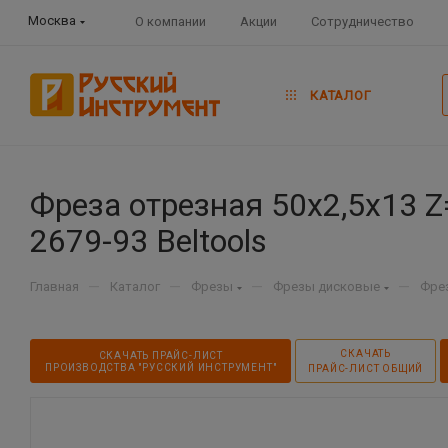
Москва
О компании
Акции
Сотрудничество
КАТАЛОГ
Фреза отрезная 50х2,5х13 Z
2679-93 Beltools
—
—
—
—
Главная
Каталог
Фрезы
Фрезы дисковые
Фре
СКАЧАТЬ
СКАЧАТЬ ПРАЙС-ЛИСТ
ПРОИЗВОДСТВА "РУССКИЙ ИНСТРУМЕНТ"
ПРАЙС-ЛИСТ ОБЩИЙ