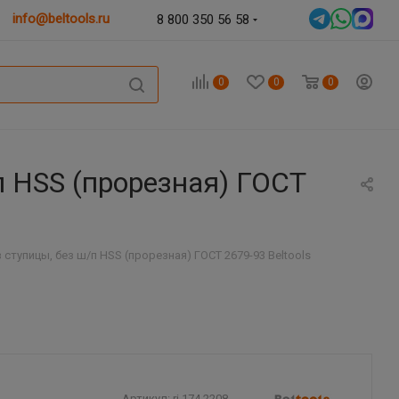
info@beltools.ru
8 800 350 56 58
0
0
0
п HSS (прорезная) ГОСТ
 ступицы, без ш/п HSS (прорезная) ГОСТ 2679-93 Beltools
Артикул:
ri.174.2208