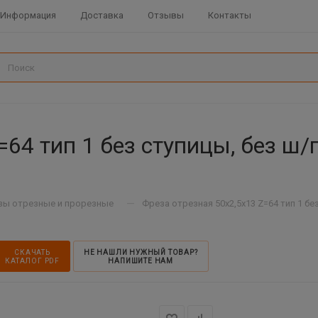
Информация
Доставка
Отзывы
Контакты
=64 тип 1 без ступицы, без ш/
—
зы отрезные и прорезные
Фреза отрезная 50х2,5х13 Z=64 тип 1 без
СКАЧАТЬ
НЕ НАШЛИ НУЖНЫЙ ТОВАР?
КАТАЛОГ PDF
НАПИШИТЕ НАМ