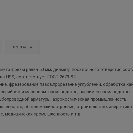
ДОСТАВКА
аметр фрезы равен 50 мм, диаметр посадочного отверстия сост
ава HSS, соответствует ГОСТ 2679-93.
ние, фрезерование пазов,прорезание углублений, обработка ка
в серийном и массовом производстве, например производство
рубопроводной арматуры, аэрокосмическая промышленность,
ленность, общее машиностроение, строительство, энергетика,
е, медицинская промышленность и т.д