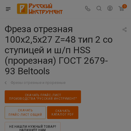
0
Фреза отрезная
100х2,5х27 Z=48 тип 2 со
ступицей и ш/п HSS
(прорезная) ГОСТ 2679-
93 Beltools
Фрезы отрезные и прорезные
СКАЧАТЬ ПРАЙС-ЛИСТ
ПРОИЗВОДСТВА "РУССКИЙ ИНСТРУМЕНТ"
СКАЧАТЬ
СКАЧАТЬ
КАТАЛОГ PDF
ПРАЙС-ЛИСТ ОБЩИЙ
НЕ НАШЛИ НУЖНЫЙ ТОВАР?
НАПИШИТЕ НАМ