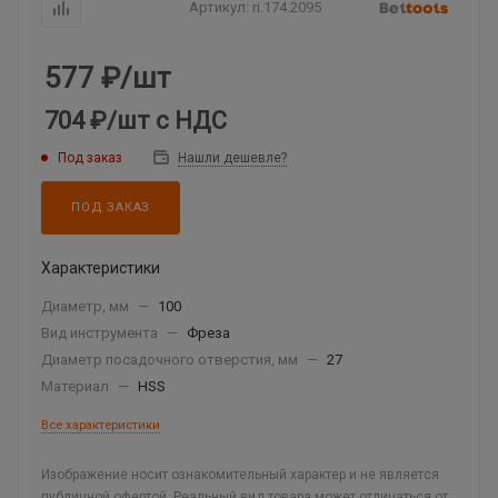
Артикул:
ri.174.2095
577
₽
/шт
704 ₽
/шт
с НДС
Под заказ
Нашли дешевле?
ПОД ЗАКАЗ
Характеристики
Диаметр, мм
—
100
Вид инструмента
—
Фреза
Диаметр посадочного отверстия, мм
—
27
Материал
—
HSS
Все характеристики
Изображение носит ознакомительный характер и не является
публичной офертой. Реальный вид товара может отличаться от