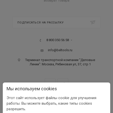
Возврат товара
ПОДПИСАТЬСЯ НА РАССЫЛКУ
8 800 350 56 58
info@beltools.ru
Терминал транспортной компании "Деловые
Линии": Москва, Рябиновая ул, 37, стр 1
Мы используем cookies
Этот сайт использует файлы cookie для улучшения
ООО ПФ «РУССКИЙ ИНСТРУМЕНТ» ИНН 3123401255
работы. Вы можете выбрать, какие типы cookies
1999-2026 © Beltools
разрешить.