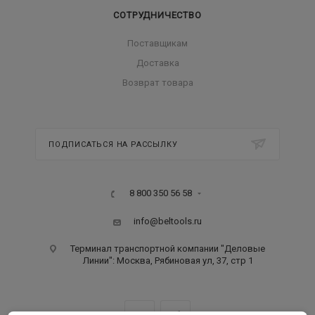
СОТРУДНИЧЕСТВО
Поставщикам
Доставка
Возврат товара
ПОДПИСАТЬСЯ НА РАССЫЛКУ
8 800 350 56 58
info@beltools.ru
Терминал транспортной компании "Деловые
Линии": Москва, Рябиновая ул, 37, стр 1