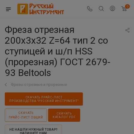
0
Фреза отрезная
200х3х32 Z=64 тип 2 со
ступицей и ш/п HSS
(прорезная) ГОСТ 2679-
93 Beltools
Фрезы отрезные и прорезные
СКАЧАТЬ ПРАЙС-ЛИСТ
ПРОИЗВОДСТВА "РУССКИЙ ИНСТРУМЕНТ"
СКАЧАТЬ
СКАЧАТЬ
КАТАЛОГ PDF
ПРАЙС-ЛИСТ ОБЩИЙ
НЕ НАШЛИ НУЖНЫЙ ТОВАР?
НАПИШИТЕ НАМ