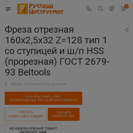
0
Фреза отрезная
160х2,5х32 Z=128 тип 1
со ступицей и ш/п HSS
(прорезная) ГОСТ 2679-
93 Beltools
Фрезы отрезные и прорезные
СКАЧАТЬ ПРАЙС-ЛИСТ
ПРОИЗВОДСТВА "РУССКИЙ ИНСТРУМЕНТ"
СКАЧАТЬ
СКАЧАТЬ
КАТАЛОГ PDF
ПРАЙС-ЛИСТ ОБЩИЙ
НЕ НАШЛИ НУЖНЫЙ ТОВАР?
НАПИШИТЕ НАМ