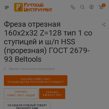
0
Фреза отрезная
160х2х32 Z=128 тип 1 со
ступицей и ш/п HSS
(прорезная) ГОСТ 2679-
93 Beltools
Фрезы отрезные и прорезные
СКАЧАТЬ ПРАЙС-ЛИСТ
ПРОИЗВОДСТВА "РУССКИЙ ИНСТРУМЕНТ"
СКАЧАТЬ
СКАЧАТЬ
КАТАЛОГ PDF
ПРАЙС-ЛИСТ ОБЩИЙ
НЕ НАШЛИ НУЖНЫЙ ТОВАР?
НАПИШИТЕ НАМ