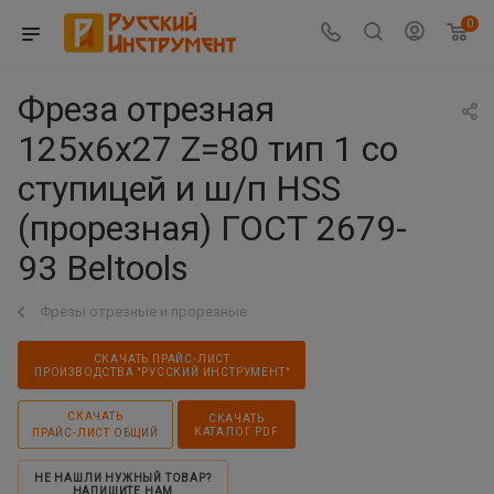
0
Фреза отрезная
125х6х27 Z=80 тип 1 со
ступицей и ш/п HSS
(прорезная) ГОСТ 2679-
93 Beltools
Фрезы отрезные и прорезные
СКАЧАТЬ ПРАЙС-ЛИСТ
ПРОИЗВОДСТВА "РУССКИЙ ИНСТРУМЕНТ"
СКАЧАТЬ
СКАЧАТЬ
КАТАЛОГ PDF
ПРАЙС-ЛИСТ ОБЩИЙ
НЕ НАШЛИ НУЖНЫЙ ТОВАР?
НАПИШИТЕ НАМ