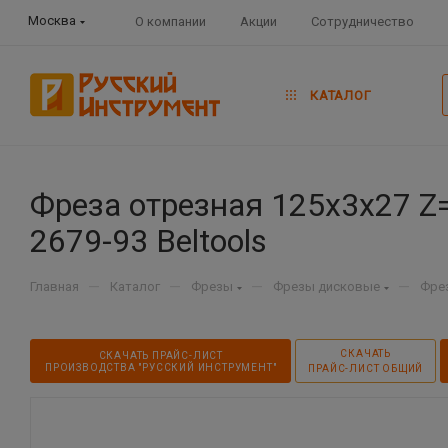
Москва
О компании
Акции
Сотрудничество
КАТАЛОГ
Фреза отрезная 125х3х27 Z=
2679-93 Beltools
—
—
—
—
Главная
Каталог
Фрезы
Фрезы дисковые
Фре
СКАЧАТЬ
СКАЧАТЬ ПРАЙС-ЛИСТ
ПРОИЗВОДСТВА "РУССКИЙ ИНСТРУМЕНТ"
ПРАЙС-ЛИСТ ОБЩИЙ