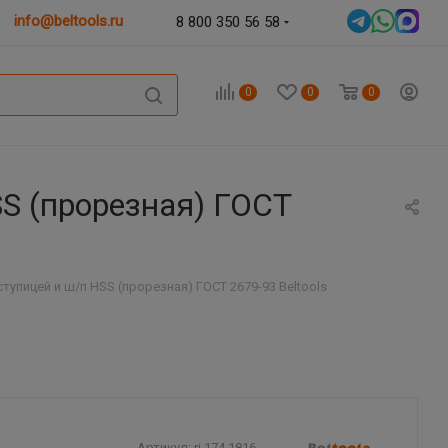
info@beltools.ru
8 800 350 56 58
0
0
0
SS (прорезная) ГОСТ
ступицей и ш/п HSS (прорезная) ГОСТ 2679-93 Beltools
Артикул:
ri.174.1816