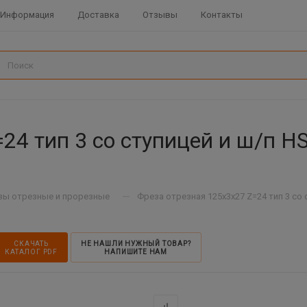
Информация
Доставка
Отзывы
Контакты
24 тип 3 со ступицей и ш/п H
—
зы отрезные и прорезные
Фреза отрезная 125х3х27 Z=24 тип 3 со 
СКАЧАТЬ
НЕ НАШЛИ НУЖНЫЙ ТОВАР?
КАТАЛОГ PDF
НАПИШИТЕ НАМ