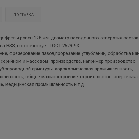
ДОСТАВКА
тр фрезы равен 125 мм, диаметр посадочного отверстия состав
ава HSS, соответствует ГОСТ 2679-93.
ние, фрезерование пазов,прорезание углублений, обработка ка
в серийном и массовом производстве, например производство
рубопроводной арматуры, аэрокосмическая промышленность,
ленность, общее машиностроение, строительство, энергетика,
е, медицинская промышленность и т.д