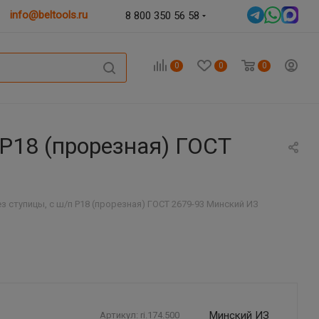
info@beltools.ru
8 800 350 56 58
0
0
0
 Р18 (прорезная) ГОСТ
ез ступицы, с ш/п Р18 (прорезная) ГОСТ 2679-93 Минский ИЗ
Минский ИЗ
Артикул:
ri.174.500