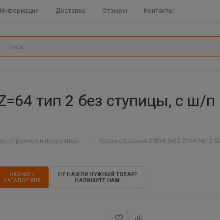
Информация
Доставка
Отзывы
Контакты
Z=64 тип 2 без ступицы, с ш/п
—
зы отрезные и прорезные
Фреза отрезная 200х4,5х32 Z=64 тип 2 б
СКАЧАТЬ
НЕ НАШЛИ НУЖНЫЙ ТОВАР?
КАТАЛОГ PDF
НАПИШИТЕ НАМ