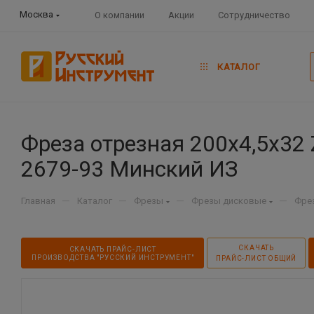
Москва
О компании
Акции
Сотрудничество
КАТАЛОГ
Фреза отрезная 200х4,5х32 
2679-93 Минский ИЗ
—
—
—
—
Главная
Каталог
Фрезы
Фрезы дисковые
Фре
СКАЧАТЬ
СКАЧАТЬ ПРАЙС-ЛИСТ
ПРОИЗВОДСТВА "РУССКИЙ ИНСТРУМЕНТ"
ПРАЙС-ЛИСТ ОБЩИЙ