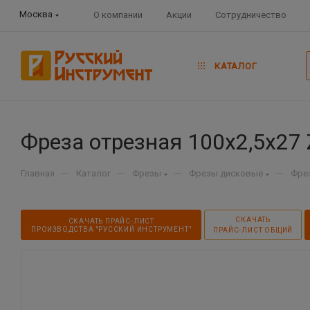
Москва
О компании
Акции
Сотрудничество
КАТАЛОГ
Фреза отрезная 100х2,5х27 
—
—
—
—
Главная
Каталог
Фрезы
Фрезы дисковые
Фре
СКАЧАТЬ
СКАЧАТЬ ПРАЙС-ЛИСТ
ПРОИЗВОДСТВА "РУССКИЙ ИНСТРУМЕНТ"
ПРАЙС-ЛИСТ ОБЩИЙ