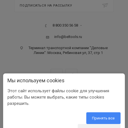
ПОДПИСАТЬСЯ НА РАССЫЛКУ
8 800 350 56 58
info@beltools.ru
Терминал транспортной компании "Деловые
Линии": Москва, Рябиновая ул, 37, стр 1
Мы используем cookies
Этот сайт использует файлы cookie для улучшения
ООО ПФ «РУССКИЙ ИНСТРУМЕНТ» ИНН 3123401255
работы. Вы можете выбрать, какие типы cookies
1999-2026 © Beltools
разрешить.
Разработка ООО «Шеврус»
Принять все