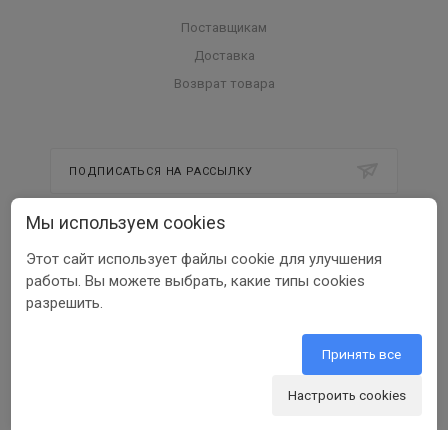
Поставщикам
Доставка
Возврат товара
ПОДПИСАТЬСЯ НА РАССЫЛКУ
Мы используем cookies
8 800 350 56 58
Этот сайт использует файлы cookie для улучшения
работы. Вы можете выбрать, какие типы cookies
info@beltools.ru
разрешить.
Терминал транспортной компании "Деловые
Линии": Москва, Рябиновая ул, 37, стр 1
Принять все
Настроить cookies