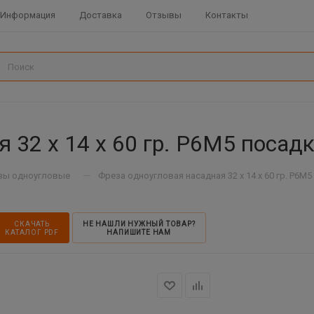
Информация
Доставка
Отзывы
Контакты
 32 х 14 х 60 гр. Р6М5 посад
—
зы одноугловые
Фреза одноугловая насадная 32 х 14 х 60 гр. Р6М5
СКАЧАТЬ
НЕ НАШЛИ НУЖНЫЙ ТОВАР?
КАТАЛОГ PDF
НАПИШИТЕ НАМ