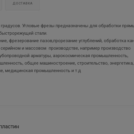
ДОСТАВКА
60 градусов. Угловые фрезы предназначены для обработки прям
 быстрорежущей стали.
ние, фрезерование пазов,прорезание углублений, обработка ка
в серийном и массовом производстве, например производство
рубопроводной арматуры, аэрокосмическая промышленность,
ленность, общее машиностроение, строительство, энергетика,
е, медицинская промышленность и т.д
пластин