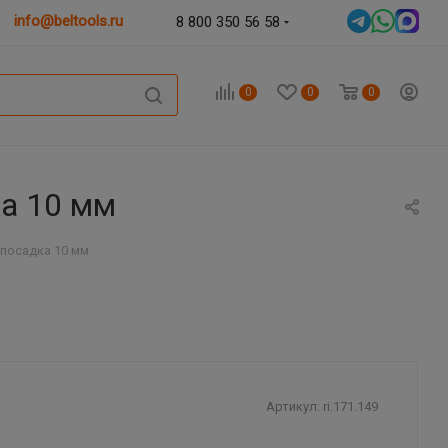
info@beltools.ru
8 800 350 56 58
0
0
0
ка 10 мм
 посадка 10 мм
Артикул:
ri.171.149