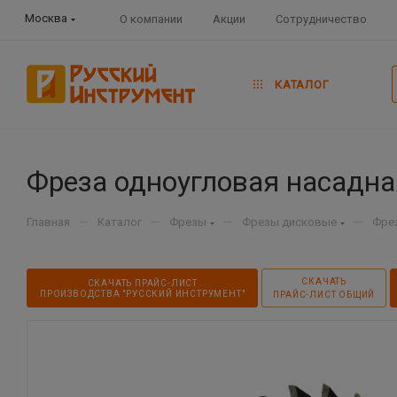
Москва
О компании
Акции
Сотрудничество
КАТАЛОГ
Фреза одноугловая насадная
—
—
—
—
Главная
Каталог
Фрезы
Фрезы дисковые
Фре
СКАЧАТЬ
СКАЧАТЬ ПРАЙС-ЛИСТ
ПРОИЗВОДСТВА "РУССКИЙ ИНСТРУМЕНТ"
ПРАЙС-ЛИСТ ОБЩИЙ