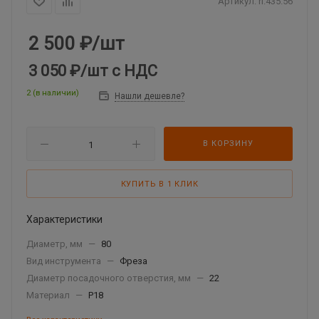
Артикул:
ri.435.56
2 500
₽
/шт
3 050 ₽
/шт
с НДС
2 (в наличии)
Нашли дешевле?
В КОРЗИНУ
КУПИТЬ В 1 КЛИК
Характеристики
Диаметр, мм
—
80
Вид инструмента
—
Фреза
Диаметр посадочного отверстия, мм
—
22
Материал
—
Р18