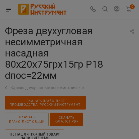
0
Фреза двухугловая
несимметричная
насадная
80х20х75грх15гр Р18
dпос=22мм
Фрезы двухугловые несимметричные
СКАЧАТЬ ПРАЙС-ЛИСТ
ПРОИЗВОДСТВА "РУССКИЙ ИНСТРУМЕНТ"
СКАЧАТЬ
СКАЧАТЬ
КАТАЛОГ PDF
ПРАЙС-ЛИСТ ОБЩИЙ
НЕ НАШЛИ НУЖНЫЙ ТОВАР?
НАПИШИТЕ НАМ