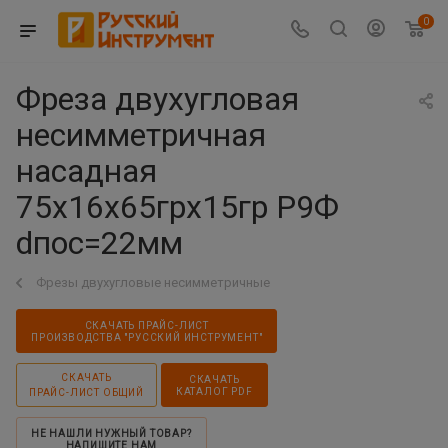
0
Фреза двухугловая
несимметричная
насадная
75х16х65грх15гр Р9Ф
dпос=22мм
Фрезы двухугловые несимметричные
СКАЧАТЬ ПРАЙС-ЛИСТ
ПРОИЗВОДСТВА "РУССКИЙ ИНСТРУМЕНТ"
СКАЧАТЬ
СКАЧАТЬ
КАТАЛОГ PDF
ПРАЙС-ЛИСТ ОБЩИЙ
НЕ НАШЛИ НУЖНЫЙ ТОВАР?
НАПИШИТЕ НАМ