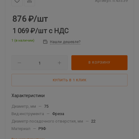
Артикул:
ri.435.39
876
₽
/шт
1 069 ₽
/шт
с НДС
1 (в наличии)
Нашли дешевле?
В КОРЗИНУ
КУПИТЬ В 1 КЛИК
Характеристики
Диаметр, мм
—
75
Вид инструмента
—
Фреза
Диаметр посадочного отверстия, мм
—
22
Материал
—
Р9Ф