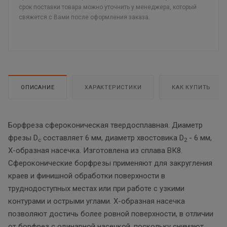
срок поставки товара можно уточнить у менеджера, который
свяжется с Вами после оформления заказа.
ОПИСАНИЕ
ХАРАКТЕРИСТИКИ
КАК КУПИТЬ
Борфреза сфероконическая твердосплавная. Диаметр
фрезы D
составляет 6 мм, диаметр хвостовика D
- 6 мм,
c
2
Х-образная насечка. Изготовлена из сплава ВК8.
Сфероконические борфрезы применяют для закругления
краев и финишной обработки поверхности в
труднодоступных местах или при работе с узкими
контурами и острыми углами. Х-образная насечка
позволяют достичь более ровной поверхности, в отличии
от борфрез с одинарной насечкой, поскольку снимают