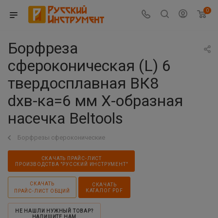
0
Борфреза
сфероконическая (L) 6
твердосплавная ВК8
dхв-ка=6 мм Х-образная
насечка Beltools
Борфрезы сфероконические
СКАЧАТЬ ПРАЙС-ЛИСТ
ПРОИЗВОДСТВА "РУССКИЙ ИНСТРУМЕНТ"
СКАЧАТЬ
СКАЧАТЬ
КАТАЛОГ PDF
ПРАЙС-ЛИСТ ОБЩИЙ
НЕ НАШЛИ НУЖНЫЙ ТОВАР?
НАПИШИТЕ НАМ