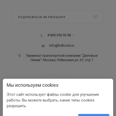
ПОДПИСАТЬСЯ НА РАССЫЛКУ
8 800 350 56 58
info@beltools.ru
Терминал транспортной компании "Деловые
Линии": Москва, Рябиновая ул, 37, стр 1
Мы используем cookies
Этот сайт использует файлы cookie для улучшения
ООО ПФ «РУССКИЙ ИНСТРУМЕНТ» ИНН 3123401255
работы. Вы можете выбрать, какие типы cookies
1999-2026 © Beltools
разрешить.
Разработка ООО «Шеврус»