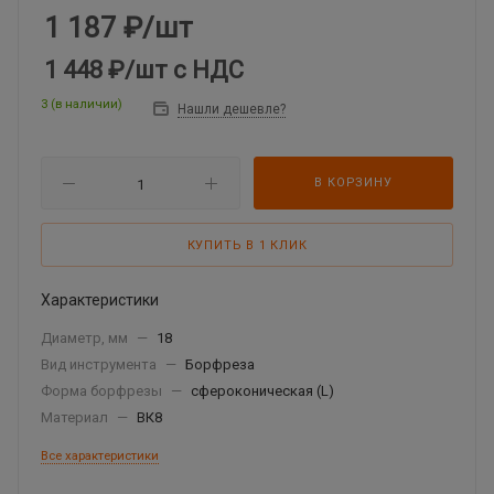
1 187
₽
/шт
1 448 ₽
/шт
с НДС
3 (в наличии)
Нашли дешевле?
В КОРЗИНУ
КУПИТЬ В 1 КЛИК
Характеристики
Диаметр, мм
—
18
Вид инструмента
—
Борфреза
Форма борфрезы
—
сфероконическая (L)
Материал
—
ВК8
Все характеристики