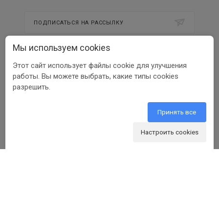
ПОДПИСАТЬСЯ НА РАССЫЛКУ
Мы используем cookies
8 800 350 56 58
Этот сайт использует файлы cookie для улучшения
работы. Вы можете выбрать, какие типы cookies
info@beltools.ru
разрешить.
Терминал транспортной компании "Деловые
Линии": Москва, Рябиновая ул, 37, стр 1
Принять все
Настроить cookies
ООО ПФ «РУССКИЙ ИНСТРУМЕНТ» ИНН 3123401255
1999-2026 © Beltools
Разработка ООО «Шеврус»