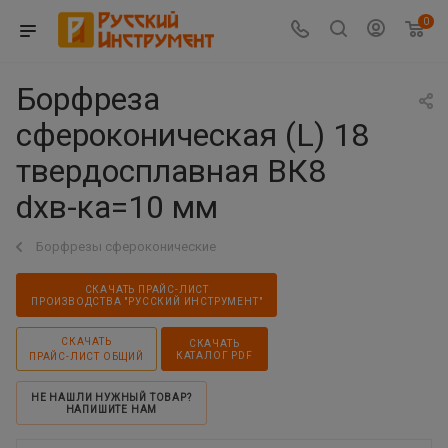
0
Борфреза
сфероконическая (L) 18
твердосплавная ВК8
dхв-ка=10 мм
Борфрезы сфероконические
СКАЧАТЬ ПРАЙС-ЛИСТ
ПРОИЗВОДСТВА "РУССКИЙ ИНСТРУМЕНТ"
СКАЧАТЬ
СКАЧАТЬ
КАТАЛОГ PDF
ПРАЙС-ЛИСТ ОБЩИЙ
НЕ НАШЛИ НУЖНЫЙ ТОВАР?
НАПИШИТЕ НАМ