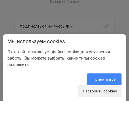
Возврат товара
ПОДПИСАТЬСЯ НА РАССЫЛКУ
Мы используем cookies
8 800 350 56 58
Этот сайт использует файлы cookie для улучшения
работы. Вы можете выбрать, какие типы cookies
info@beltools.ru
разрешить.
Терминал транспортной компании "Деловые
Линии": Москва, Рябиновая ул, 37, стр 1
Принять все
Настроить cookies
ООО ПФ «РУССКИЙ ИНСТРУМЕНТ» ИНН 3123401255
1999-2026 © Beltools