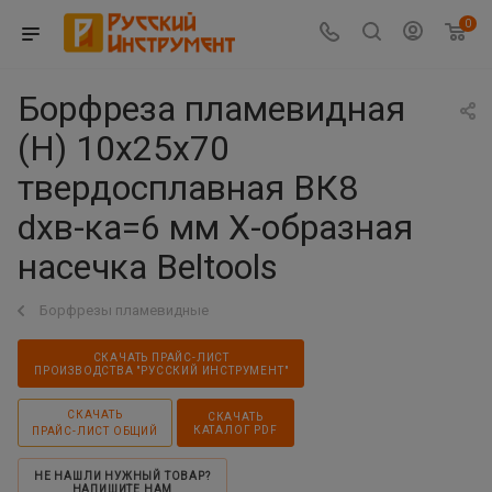
0
Борфреза пламевидная
(H) 10х25х70
твердосплавная ВК8
dхв-ка=6 мм Х-образная
насечка Beltools
Борфрезы пламевидные
СКАЧАТЬ ПРАЙС-ЛИСТ
ПРОИЗВОДСТВА "РУССКИЙ ИНСТРУМЕНТ"
СКАЧАТЬ
СКАЧАТЬ
КАТАЛОГ PDF
ПРАЙС-ЛИСТ ОБЩИЙ
НЕ НАШЛИ НУЖНЫЙ ТОВАР?
НАПИШИТЕ НАМ