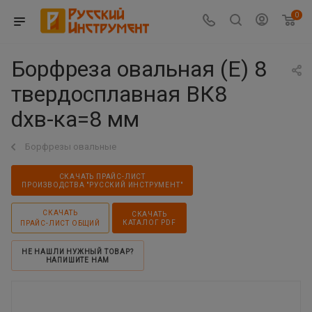
0
Борфреза овальная (E) 8
твердосплавная ВК8
dхв-ка=8 мм
Борфрезы овальные
СКАЧАТЬ ПРАЙС-ЛИСТ
ПРОИЗВОДСТВА "РУССКИЙ ИНСТРУМЕНТ"
СКАЧАТЬ
СКАЧАТЬ
КАТАЛОГ PDF
ПРАЙС-ЛИСТ ОБЩИЙ
НЕ НАШЛИ НУЖНЫЙ ТОВАР?
НАПИШИТЕ НАМ