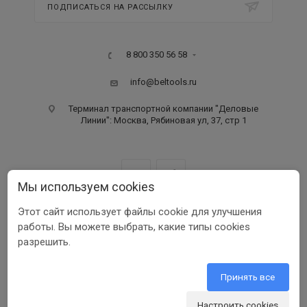
ПОДПИСАТЬСЯ НА РАССЫЛКУ
8 800 350 56 58
info@beltools.ru
Терминал транспортной компании "Деловые
Линии": Москва, Рябиновая ул, 37, стр 1
Мы используем cookies
Этот сайт использует файлы cookie для улучшения
ООО ПФ «РУССКИЙ ИНСТРУМЕНТ» ИНН 3123401255
работы. Вы можете выбрать, какие типы cookies
1999-2026 © Beltools
разрешить.
Разработка ООО «Шеврус»
Принять все
Настроить cookies