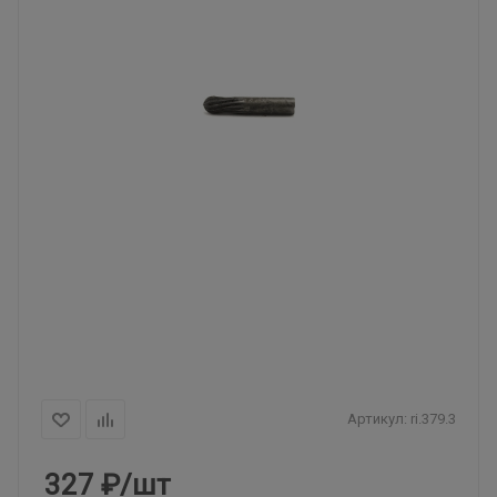
Артикул:
ri.379.3
327
₽
/шт